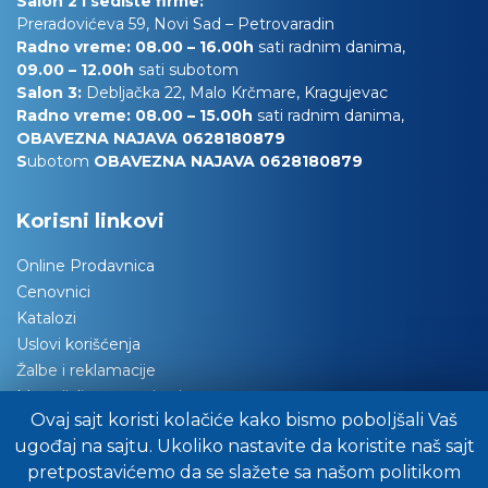
Salon 2 i sedište firme:
Preradovićeva 59, Novi Sad – Petrovaradin
Radno vreme: 08.00 – 16.00h
sati radnim danima,
09.00 – 12.00h
sati subotom
Salon 3:
Debljačka 22, Malo Krčmare, Kragujevac
Radno vreme: 08.00 – 15.00h
sati radnim danima,
OBAVEZNA NAJAVA 0628180879
S
ubotom
OBAVEZNA NAJAVA 0628180879
Korisni linkovi
Online Prodavnica
Cenovnici
Katalozi
Uslovi korišćenja
Žalbe i reklamacije
Materijali za tapaciranje
Ovaj sajt koristi kolačiće kako bismo poboljšali Vaš
Održavanje nameštaja
ugođaj na sajtu. Ukoliko nastavite da koristite naš sajt
Važna obaveštenja
pretpostavićemo da se slažete sa našom politikom
Preuzimanje robe