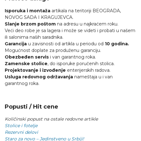
Isporuka i montaža
artikala na teritoriji BEOGRADA,
NOVOG SADA I KRAGUJEVCA.
Slanje brzom poštom
na adresu u najkraćem roku.
Veći deo robe je sa lagera i može se videti i probati u našem
ili salonima naših saradnika.
Garancija
u zavisnosti od artikla u periodu od
10 godina.
Mogućnost doplate za produženu garanciju.
Obezbeđen servis
i van garantnog roka.
Zamenske stolice
, do isporuke poručenih stolica.
Projektovanje i izvođenje
enterijerskih radova.
Usluga redovnog održavanja
nameštaja u i van
garantnog roka.
Popusti / Hit cene
Količinski popust na ostale redovne artikle
Stolice i fotelje
Rezervni delovi
Staro za novo – Jedinstveno u Srbiji!