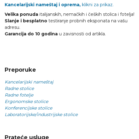
Kancelarijski nameštaj i oprema,
klikni za prikaz.
Velika ponuda
italijanskih, nemačkih i čeških stolica i fotelja!
Slanje i besplatno
testiranje probnih eksponata na vašu
adresu.
Garancija do 10 godina
u zavisnosti od artikla.
Preporuke
Kancelarijski nameštaj
Radne stolice
Radne fotelje
Ergonomske stolice
Konferencijske stolice
Laboratorijske/industrijske stolice
Prateće usluge