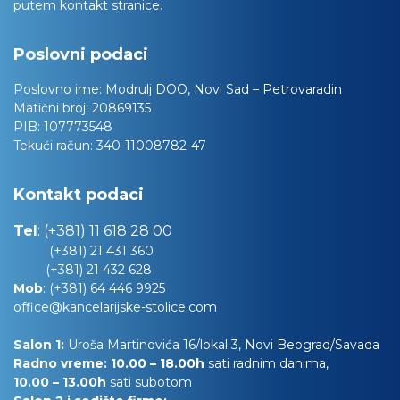
putem kontakt stranice.
Poslovni podaci
Poslovno ime:
Modrulj DOO, Novi Sad – Petrovaradin
Matični broj:
20869135
PIB:
107773548
Tekući račun:
340-11008782-47
Kontakt podaci
Tel
:
(+381) 11 618 28 00
(+381) 21 431 360
(+381) 21 432 628
Mob
:
(+381) 64 446 9925
office@kancelarijske-stolice.com
Salon 1:
Uroša Martinovića 16/lokal 3, Novi Beograd/Savada
Radno vreme: 10.00 – 18.00h
sati radnim danima,
10.00
– 13.00h
sati subotom