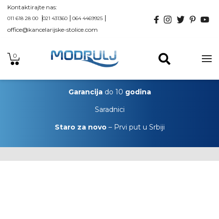
Kontaktirajte nas:
011 618 28 00
021 431360
064 4469925
office@kancelarijske-stolice.com
0
Garancija
do 10
godina
Saradnici
Staro za novo
– Prvi put u Srbiji