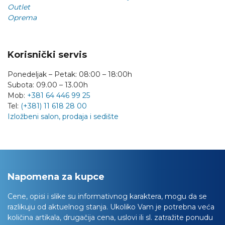
Outlet
Oprema
Korisnički servis
Ponedeljak – Petak: 08:00 – 18:00h
Subota: 09.00 – 13.00h
Mob:
+381 64 446 99 25
Tel:
(+381) 11 618 28 00
Izložbeni salon, prodaja i sedište
Napomena za kupce
Cene, opisi i slike su informativnog karaktera, mogu da se
razlikuju od aktuelnog stanja. Ukoliko Vam je potrebna veća
količina artikala, drugačija cena, uslovi ili sl. zatražite ponudu