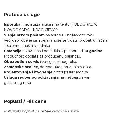
Prateće usluge
Isporuka i montaža
artikala na teritoriji BEOGRADA,
NOVOG SADA I KRAGUJEVCA.
Slanje brzom poštom
na adresu u najkraćem roku.
Veći deo robe je sa lagera i može se videti i probati u našem
ili salonima naših saradnika.
Garancija
u zavisnosti od artikla u periodu od
10 godina.
Mogućnost doplate za produženu garanciju.
Obezbeđen servis
i van garantnog roka.
Zamenske stolice
, do isporuke poručenih stolica.
Projektovanje i izvođenje
enterijerskih radova.
Usluga redovnog održavanja
nameštaja u i van
garantnog roka.
Popusti / Hit cene
Količinski popust na ostale redovne artikle