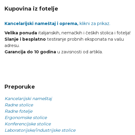
Kupovina iz fotelje
Kancelarijski nameštaj i oprema,
klikni za prikaz.
Velika ponuda
italijanskih, nemačkih i čeških stolica i fotelja!
Slanje i besplatno
testiranje probnih eksponata na vašu
adresu.
Garancija do 10 godina
u zavisnosti od artikla.
Preporuke
Kancelarijski nameštaj
Radne stolice
Radne fotelje
Ergonomske stolice
Konferencijske stolice
Laboratorijske/industrijske stolice