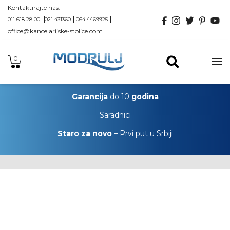
Kontaktirajte nas:
011 618 28 00
021 431360
064 4469925
office@kancelarijske-stolice.com
0
Garancija
do 10
godina
Saradnici
Staro za novo
– Prvi put u Srbiji