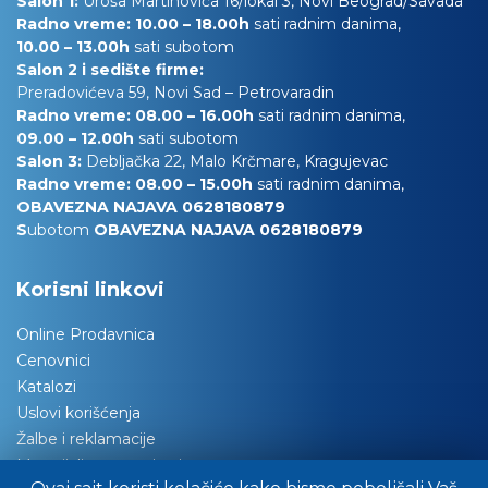
Salon 1:
Uroša Martinovića 16/lokal 3, Novi Beograd/Savada
Radno vreme: 10.00 – 18.00h
sati radnim danima,
10.00
– 13.00h
sati subotom
Salon 2 i sedište firme:
Preradovićeva 59, Novi Sad – Petrovaradin
Radno vreme: 08.00 – 16.00h
sati radnim danima,
09.00 – 12.00h
sati subotom
Salon 3:
Debljačka 22, Malo Krčmare, Kragujevac
Radno vreme: 08.00 – 15.00h
sati radnim danima,
OBAVEZNA NAJAVA 0628180879
S
ubotom
OBAVEZNA NAJAVA 0628180879
Korisni linkovi
Online Prodavnica
Cenovnici
Katalozi
Uslovi korišćenja
Žalbe i reklamacije
Materijali za tapaciranje