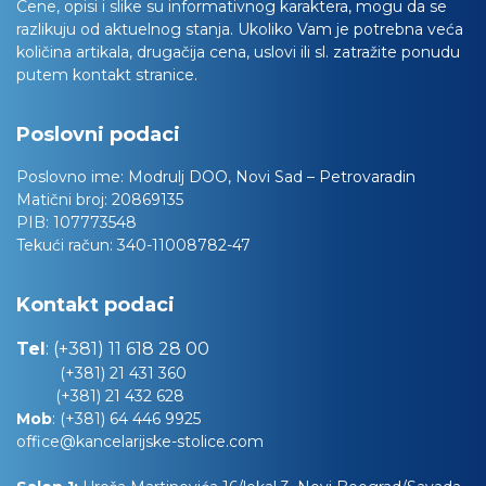
Cene, opisi i slike su informativnog karaktera, mogu da se
razlikuju od aktuelnog stanja. Ukoliko Vam je potrebna veća
količina artikala, drugačija cena, uslovi ili sl. zatražite ponudu
putem kontakt stranice.
Poslovni podaci
Poslovno ime:
Modrulj DOO, Novi Sad – Petrovaradin
Matični broj:
20869135
PIB:
107773548
Tekući račun:
340-11008782-47
Kontakt podaci
Tel
:
(+381) 11 618 28 00
(+381) 21 431 360
(+381) 21 432 628
Mob
:
(+381) 64 446 9925
office@kancelarijske-stolice.com