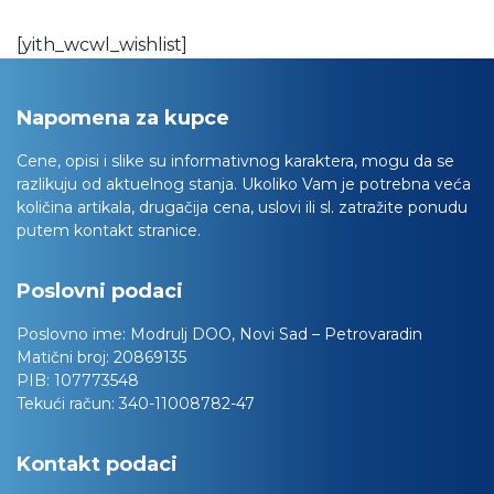
[yith_wcwl_wishlist]
Napomena za kupce
Cene, opisi i slike su informativnog karaktera, mogu da se
razlikuju od aktuelnog stanja. Ukoliko Vam je potrebna veća
količina artikala, drugačija cena, uslovi ili sl. zatražite ponudu
putem kontakt stranice.
Poslovni podaci
Poslovno ime:
Modrulj DOO, Novi Sad – Petrovaradin
Matični broj:
20869135
PIB:
107773548
Tekući račun:
340-11008782-47
Kontakt podaci