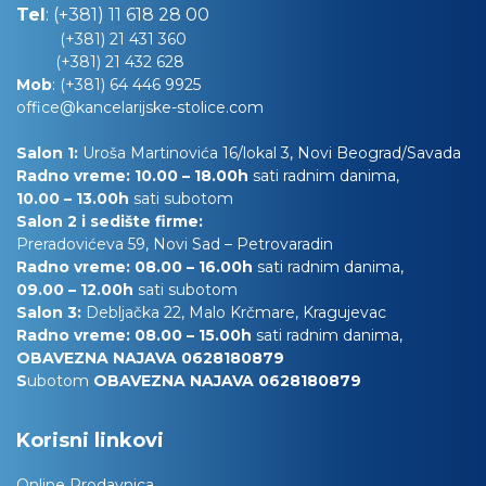
Tel
:
(+381) 11 618 28 00
(+381) 21 431 360
(+381) 21 432 628
Mob
:
(+381) 64 446 9925
office@kancelarijske-stolice.com
Salon 1:
Uroša Martinovića 16/lokal 3, Novi Beograd/Savada
Radno vreme: 10.00 – 18.00h
sati radnim danima,
10.00
– 13.00h
sati subotom
Salon 2 i sedište firme:
Preradovićeva 59, Novi Sad – Petrovaradin
Radno vreme: 08.00 – 16.00h
sati radnim danima,
09.00 – 12.00h
sati subotom
Salon 3:
Debljačka 22, Malo Krčmare, Kragujevac
Radno vreme: 08.00 – 15.00h
sati radnim danima,
OBAVEZNA NAJAVA 0628180879
S
ubotom
OBAVEZNA NAJAVA 0628180879
Korisni linkovi
Online Prodavnica