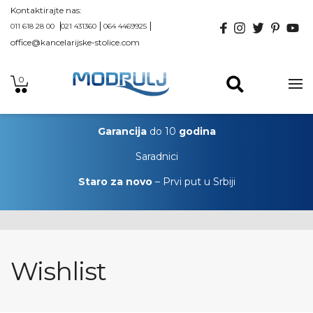
Kontaktirajte nas:
011 618 28 00
021 431360
064 4469925
office@kancelarijske-stolice.com
0
Garancija
do 10
godina
Saradnici
Staro za novo
– Prvi put u Srbiji
Wishlist