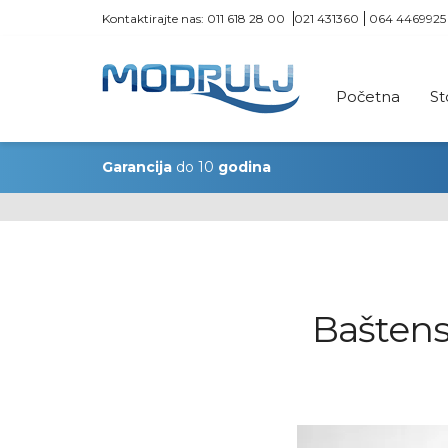
Kontaktirajte nas:
011 618 28 00
021 431360
064 4469925
Početna
St
Garancija
do 10
godina
Baštensk