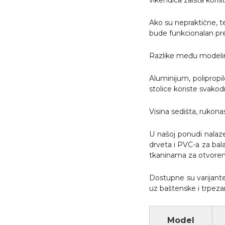
vikendica zaista koristi
Ako su nepraktične, te
bude funkcionalan pre
Razlike među modelima
Aluminijum, polipropil
stolice koriste svako
Visina sedišta, rukona
U našoj ponudi nalaz
drveta i PVC-a za bal
tkaninama za otvorene
Dostupne su varijante 
uz baštenske i trpezar
Model