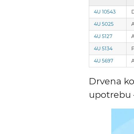
4U 10543
D
4U 5025
A
4U 5127
A
4U 5134
P
4U 5697
A
Drvena ko
upotrebu 