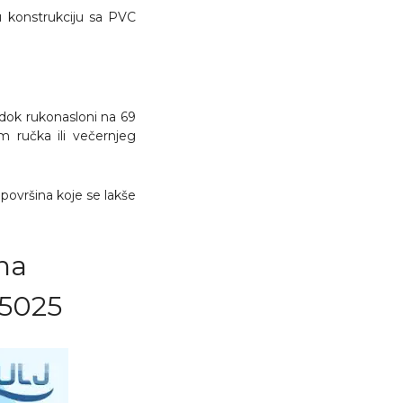
u konstrukciju sa PVC
dok rukonasloni na 69
 ručka ili večernjeg
površina koje se lakše
na
 5025