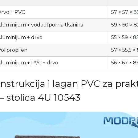
rvo + PVC
57 × 57 × 8
luminijum + vodootporna tkanina
59 × 60 × 
luminijum + drvo
55 × 59 × 
olipropilen
57 × 55,5 ×
luminijum + PVC + drvo
56 × 67 × 
nstrukcija i lagan PVC za prak
– stolica 4U 10543