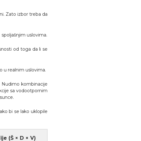
ni. Zato izbor treba da
 spoljašnjim uslovima.
snosti od toga da li se
no u realnim uslovima.
a. Nudimo kombinacije
ukcije sa vodootpornim
 sunce.
ako bi se lako uklopile
je (Š × D × V)