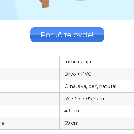
Poručite ovde!
Informacija
Drvo + PVC
Crna, siva, bež, natural
57 × 57 × 85,5 cm
49 cm
na
69 cm