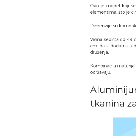
Ovo je model koji se
elementima, što je či
Dimenzije su kompaktn
Visina sedišta od 49
cm daju dodatnu udo
druženja.
Kombinacija materijal
održavaju.
Aluminiju
tkanina za