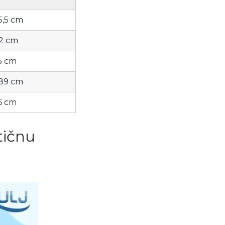
5,5 cm
82 cm
85 cm
 89 cm
86 cm
tičnu