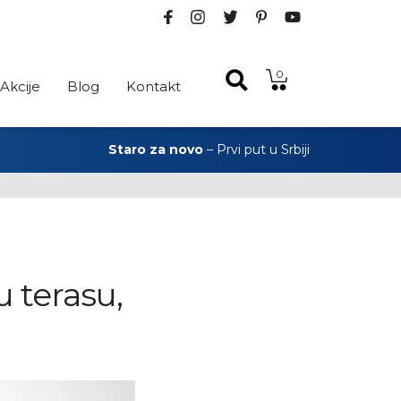
0
Akcije
Blog
Kontakt
Staro za novo
– Prvi put u Srbiji
u terasu,