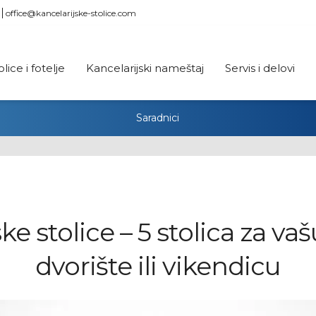
office@kancelarijske-stolice.com
olice i fotelje
Kancelarijski nameštaj
Servis i delovi
Saradnici
e stolice – 5 stolica za vaš
dvorište ili vikendicu