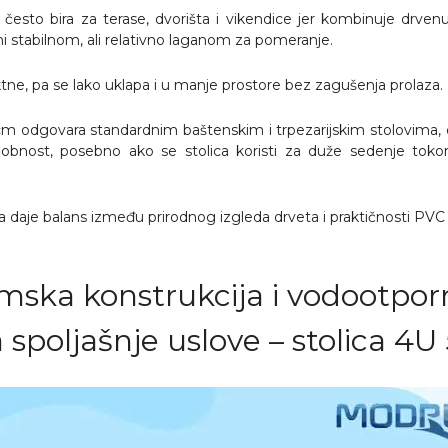
 često bira za terase, dvorišta i vikendice jer kombinuje drven
ni stabilnom, ali relativno laganom za pomeranje.
e, pa se lako uklapa i u manje prostore bez zagušenja prolaza.
 cm odgovara standardnim baštenskim i trpezarijskim stolovima, 
bnost, posebno ako se stolica koristi za duže sedenje tokom
a daje balans između prirodnog izgleda drveta i praktičnosti PVC 
mska konstrukcija i vodootpor
 spoljašnje uslove – stolica 4U