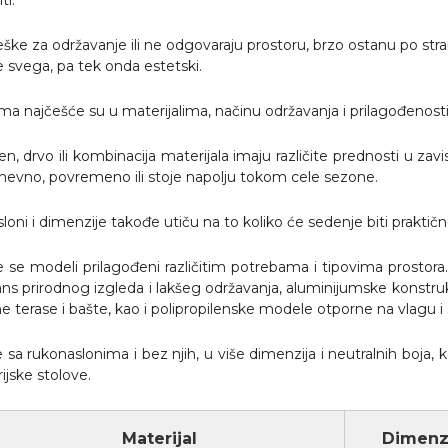
ti.
ške za održavanje ili ne odgovaraju prostoru, brzo ostanu po stra
 svega, pa tek onda estetski.
 najčešće su u materijalima, načinu održavanja i prilagođenosti
en, drvo ili kombinacija materijala imaju različite prednosti u zavi
dnevno, povremeno ili stoje napolju tokom cele sezone.
sloni i dimenzije takođe utiču na to koliko će sedenje biti praktič
e se modeli prilagođeni različitim potrebama i tipovima prostor
ans prirodnog izgleda i lakšeg održavanja, aluminijumske konstr
 terase i bašte, kao i polipropilenske modele otporne na vlagu i
sa rukonaslonima i bez njih, u više dimenzija i neutralnih boja, k
ijske stolove.
Materijal
Dimenzi