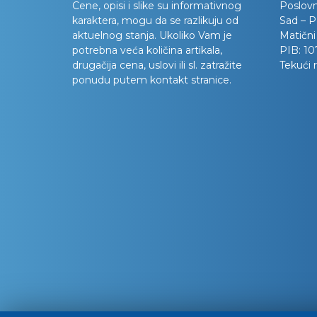
Cene, opisi i slike su informativnog
Poslov
karaktera, mogu da se razlikuju od
Sad – P
aktuelnog stanja. Ukoliko Vam je
Matični
potrebna veća količina artikala,
PIB:
10
drugačija cena, uslovi ili sl. zatražite
Tekući 
ponudu putem kontakt stranice.