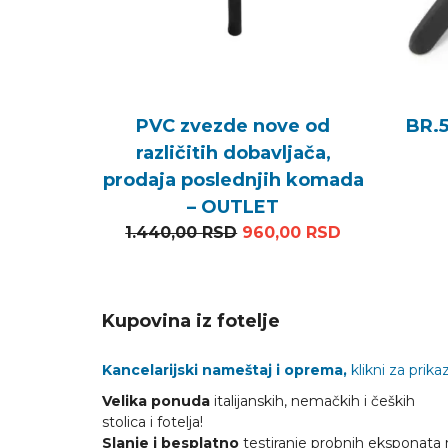
PVC zvezde nove od
BR.
različitih dobavljača,
prodaja poslednjih komada
– OUTLET
Originalna cena je bila:
Trenutna cen
1.440,00
RSD
960,00
RSD
Kupovina iz fotelje
Kancelarijski nameštaj i oprema,
klikni za prikaz
Velika ponuda
italijanskih, nemačkih i čeških
stolica i fotelja!
Slanje i besplatno
testiranje probnih eksponata 