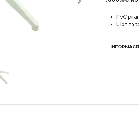
Next
PVC pira
Ulaz za t
INFORMACIJ