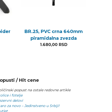
ider
BR.25, PVC crna 640mm
piramidalna zvezda
1.680,00
RSD
opusti / Hit cene
ličinski popust na ostale redovne artikle
olice i fotelje
ezervni delovi
aro za novo – Jedinstveno u Srbiji!
utlet