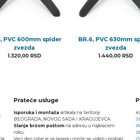
5, PVC 600mm spider
BR.6, PVC 630mm sp
zvezda
zvezda
1.320,00
RSD
1.440,00
RSD
 1.440,00 RSD.
a je: 960,00 RSD.
Prateće usluge
P
Isporuka i montaža
artikala na teritoriji
Ko
.
BEOGRADA, NOVOG SADA I KRAGUJEVCA.
St
Slanje brzom poštom
na adresu u najkraćem
R
roku.
St
na
Veći deo robe je sa lagera i može se videti i probati
O