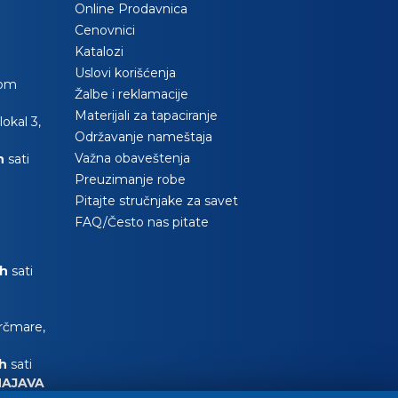
Online Prodavnica
Cenovnici
Katalozi
Uslovi korišćenja
com
Žalbe i reklamacije
Materijali za tapaciranje
okal 3,
Održavanje nameštaja
Važna obaveštenja
0h
sati
Preuzimanje robe
Pitajte stručnjake za savet
FAQ/Često nas pitate
0h
sati
Krčmare,
0h
sati
NAJAVA