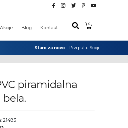
0
Akcije
Blog
Kontakt
Staro za novo
– Prvi put u Srbiji
PVC piramidalna
 bela.
a: 21483
D