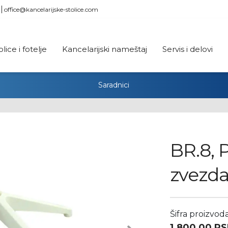
office@kancelarijske-stolice.com
olice i fotelje
Kancelarijski nameštaj
Servis i delovi
Saradnici
BR.8, 
zvezda
Šifra proizvod
1.800,00
RS