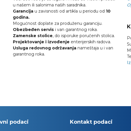
u našem ili salonima naših saradnika.
O
Garancija
u zavisnosti od artikla u periodu od
10
godina.
Mogućnost doplate za produženu garanciju.
K
Obezbeđen servis
i van garantnog roka.
Zamenske stolice
, do isporuke poručenih stolica.
P
Projektovanje i izvođenje
enterijerskih radova.
S
Usluga redovnog održavanja
nameštaja u i van
M
garantnog roka.
Te
Iz
vni podaci
Kontakt podaci