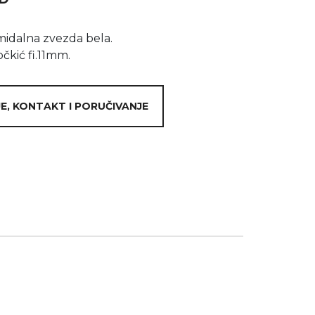
midalna zvezda bela.
očkić fi.11mm.
E, KONTAKT I PORUČIVANJE