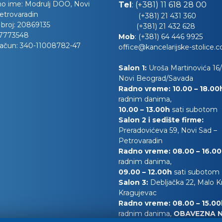
no ime:
Modrulj DOO, Novi
Tel
:
(+381) 11 618 28 00
etrovaradin
(+381) 21 431 360
 broj:
20869135
(+381) 21 432 628
7773548
Mob
:
(+381) 64 446 9925
račun:
340-11008782-47
office@kancelarijske-stolice.
Salon 1:
Uroša Martinovića 16/l
Novi Beograd/Savada
Radno vreme: 10.00 – 18.0
radnim danima,
10.00
– 13.00h
sati subotom
Salon 2 i sedište firme:
Preradovićeva 59, Novi Sad –
Petrovaradin
Radno vreme: 08.00 – 16.0
radnim danima,
09.00 – 12.00h
sati subotom
Salon 3:
Debljačka 22, Malo 
Kragujevac
Radno vreme: 08.00 – 15.0
radnim danima,
OBAVEZNA 