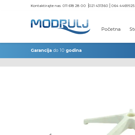
Kontaktirajte nas:
011 618 28 00
021 431360
064 4469925
Početna
St
Garancija
do 10
godina