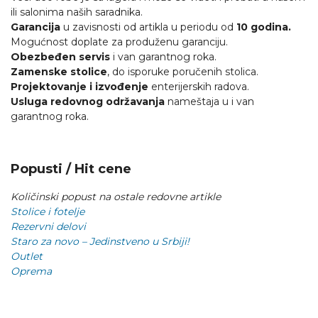
ili salonima naših saradnika.
Garancija
u zavisnosti od artikla u periodu od
10 godina.
Mogućnost doplate za produženu garanciju.
Obezbeđen servis
i van garantnog roka.
Zamenske stolice
, do isporuke poručenih stolica.
Projektovanje i izvođenje
enterijerskih radova.
Usluga redovnog održavanja
nameštaja u i van
garantnog roka.
Popusti / Hit cene
Količinski popust na ostale redovne artikle
Stolice i fotelje
Rezervni delovi
Staro za novo – Jedinstveno u Srbiji!
Outlet
Oprema