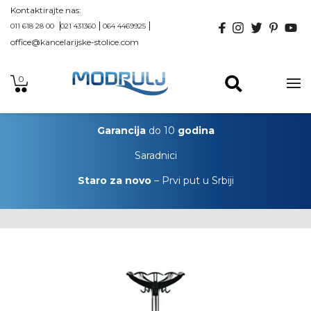
Kontaktirajte nas:
011 618 28 00
021 431360
064 4469925
office@kancelarijske-stolice.com
0
Garancija
do 10
godina
Saradnici
Staro za novo
– Prvi put u Srbiji