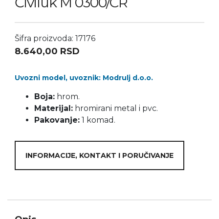
Čiviluk M 0300/CR
Šifra proizvoda: 17176
8.640,00
RSD
Uvozni model, uvoznik: Modrulj d.o.o.
Boja:
hrom.
Materijal:
hromirani metal i pvc.
Pakovanje:
1 komad.
INFORMACIJE, KONTAKT I PORUČIVANJE