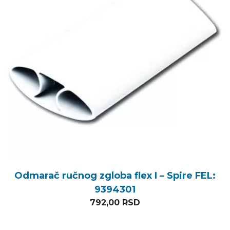
Odmarač ručnog zgloba flex I – Spire FEL:
9394301
792,00
RSD