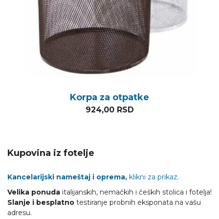
Korpa za otpatke
924,00
RSD
Kupovina iz fotelje
Kancelarijski nameštaj i oprema,
klikni za prikaz.
Velika ponuda
italijanskih, nemačkih i čeških stolica i fotelja!
Slanje i besplatno
testiranje probnih eksponata na vašu
adresu.