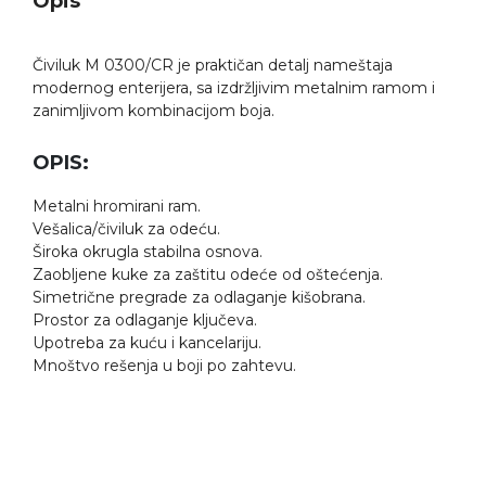
Opis
Čiviluk M 0300/CR je praktičan detalj nameštaja
modernog enterijera, sa izdržljivim metalnim ramom i
zanimljivom kombinacijom boja.
OPIS:
Metalni hromirani ram.
Vešalica/čiviluk za odeću.
Široka okrugla stabilna osnova.
Zaobljene kuke za zaštitu odeće od oštećenja.
Simetrične pregrade za odlaganje kišobrana.
Prostor za odlaganje ključeva.
Upotreba za kuću i kancelariju.
Mnoštvo rešenja u boji po zahtevu.