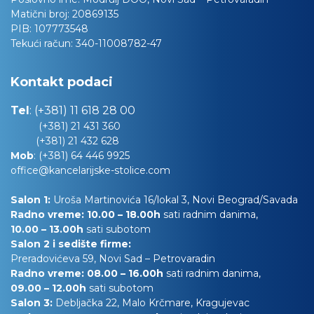
Matični broj:
20869135
PIB:
107773548
Tekući račun:
340-11008782-47
Kontakt podaci
Tel
:
(+381) 11 618 28 00
(+381) 21 431 360
(+381) 21 432 628
Mob
:
(+381) 64 446 9925
office@kancelarijske-stolice.com
Salon 1:
Uroša Martinovića 16/lokal 3, Novi Beograd/Savada
Radno vreme: 10.00 – 18.00h
sati radnim danima,
10.00
– 13.00h
sati subotom
Salon 2 i sedište firme:
Preradovićeva 59, Novi Sad – Petrovaradin
Radno vreme: 08.00 – 16.00h
sati radnim danima,
09.00 – 12.00h
sati subotom
Salon 3:
Debljačka 22, Malo Krčmare, Kragujevac