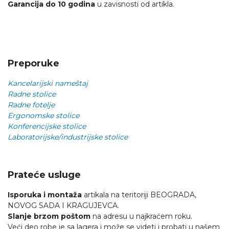
Garancija do 10 godina
u zavisnosti od artikla.
Preporuke
Kancelarijski nameštaj
Radne stolice
Radne fotelje
Ergonomske stolice
Konferencijske stolice
Laboratorijske/industrijske stolice
Prateće usluge
Isporuka i montaža
artikala na teritoriji BEOGRADA,
NOVOG SADA I KRAGUJEVCA.
Slanje brzom poštom
na adresu u najkraćem roku.
Veći deo robe je sa lagera i može se videti i probati u našem