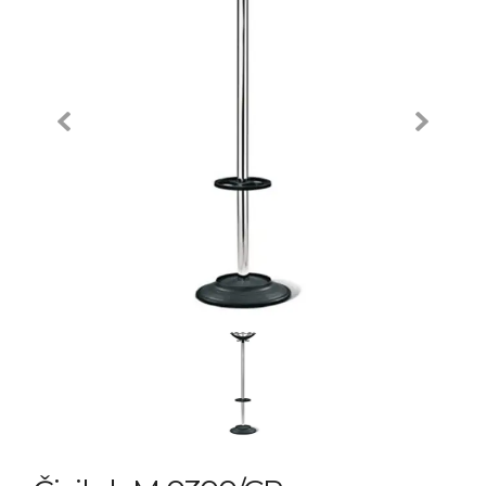
Previous
Next