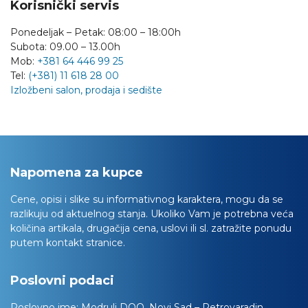
Korisnički servis
Ponedeljak – Petak: 08:00 – 18:00h
Subota: 09.00 – 13.00h
Mob:
+381 64 446 99 25
Tel:
(+381) 11 618 28 00
Izložbeni salon, prodaja i sedište
Napomena za kupce
Cene, opisi i slike su informativnog karaktera, mogu da se
razlikuju od aktuelnog stanja. Ukoliko Vam je potrebna veća
količina artikala, drugačija cena, uslovi ili sl. zatražite ponudu
putem kontakt stranice.
Poslovni podaci
Poslovno ime:
Modrulj DOO, Novi Sad – Petrovaradin