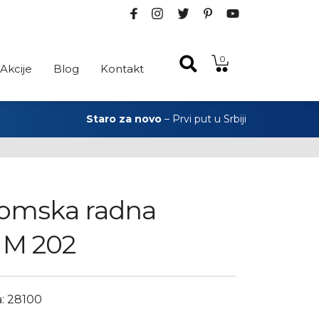
0
Akcije
Blog
Kontakt
Staro za novo
– Prvi put u Srbiji
omska radna
a M 202
a: 28100