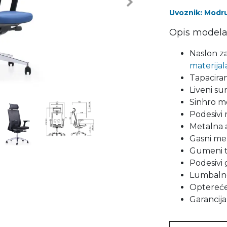
Next
Uvoznik: Modrul
Opis modela
Naslon za
materijal
Tapaciran
Liveni sun
Sinhro me
Podesivi 
Metalna 
Gasni me
Gumeni t
Podesivi 
Lumbalno
Optereće
Garancija