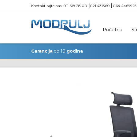
Kontaktirajte nas:
011 618 28 00
021 431360
064 4469925
Početna
St
Garancija
do 10
godina