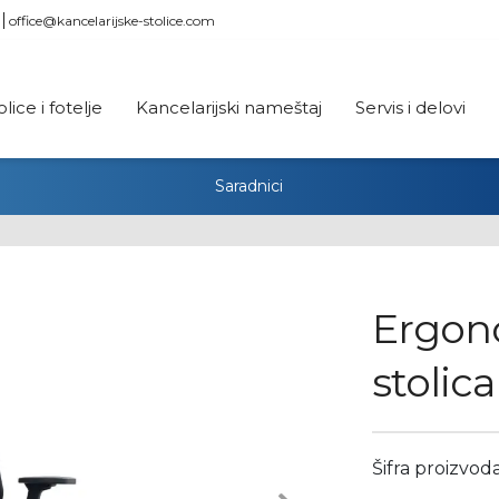
office@kancelarijske-stolice.com
olice i fotelje
Kancelarijski nameštaj
Servis i delovi
Saradnici
Ergon
stolic
Šifra proizvod