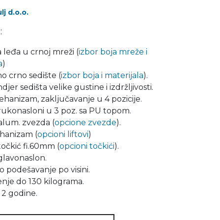
j d.o.o.
:
 leđa u crnoj mreži (
izbor boja mreže i
a
)
o crno sedište (
izbor boja i materijala
).
djer sedišta velike gustine i izdržljivosti.
hanizam, zaključavanje u 4 pozicije.
rukonasloni u 3 poz. sa PU topom.
alum. zvezda (
opcione zvezde
).
hanizam (
opcioni liftovi
)
očkić fi.60mm (
opcioni točkići
).
glavonaslon.
 podešavanje po visini.
nje do 130 kilograma.
 2 godine.