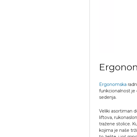
Ergonom
Ergonomska
radn
funkcionalnost je
sedenja.
Veliki asortiman d
liftova, rukonaslo
tražene stolice. K
kojima je naše tr
to želite, i još m