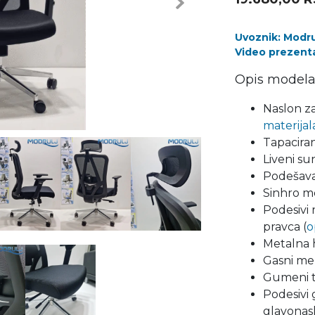
Next
Uvoznik: Modrul
Video prezenta
Opis modela
Naslon za
materijal
Tapaciran
Liveni su
Podešava
Sinhro m
Podesivi
pravca (
o
Metalna
Gasni me
Gumeni t
Podesivi 
glavonas