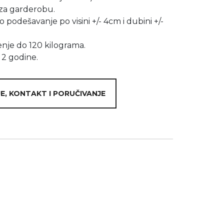
za garderobu.
podešavanje po visini +/- 4cm i dubini +/-
nje do 120 kilograma.
 2 godine.
E, KONTAKT I PORUČIVANJE