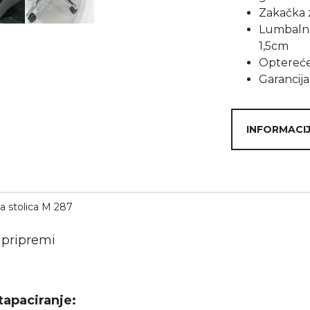
Zakačka 
Lumbalno 
1,5cm
Optereće
Garancija
INFORMACIJ
 stolica M 287
 pripremi
 tapaciranje: