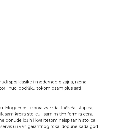
 nudi spoj klasike i modernog dizajna, njena
tor i nudi podršku tokom osam plus sati
iku. Mogućnost izbora zvezda, točkića, stopica,
nik sam kreira stolicu i samim tim formira cenu
ne ponude loših i kvalitetom neispitanih stolica
 servis u i van garantnog roka, dopune kada god