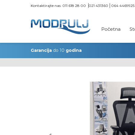
Kontaktirajte nas:
011 618 28 00
021 431360
064 4469925
Početna
St
Garancija
do 10
godina