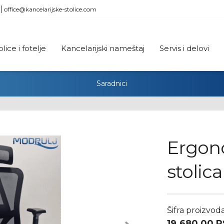
office@kancelarijske-stolice.com
olice i fotelje
Kancelarijski nameštaj
Servis i delovi
Saradnici
Ergon
stolic
Šifra proizvod
19.680,00
R