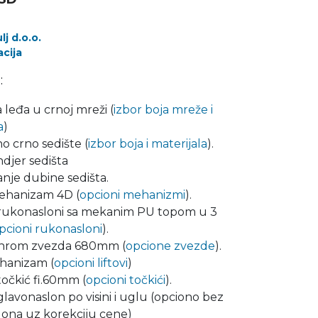
j d.o.o.
cija
:
 leđa u crnoj mreži (
izbor boja mreže i
a
)
o crno sedište (
izbor boja i materijala
).
ndjer sedišta
nje dubine sedišta.
ehanizam 4D (
opcioni mehanizmi
).
 rukonasloni sa mekanim PU topom u 3
pcioni rukonasloni
).
 hrom zvezda 680mm (
opcione zvezde
).
hanizam (
opcioni liftovi
)
očkić fi.60mm (
opcioni točkići
).
glavonaslon po visini i uglu (opciono bez
lona uz korekciju cene)