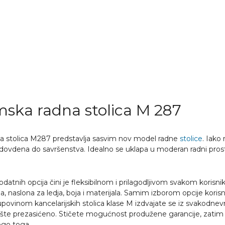
ska radna stolica M 287
a stolica M287 predstavlja sasvim nov model radne
stolice
. Iako
 dovdena do savršenstva. Idealno se uklapa u moderan radni pros
odatnih opcija čini je fleksibilnom i prilagodljivom svakom korisn
na, naslona za ledja, boja i materijala. Samim izborom opcije koris
upovinom kancelarijskih stolica klase M izdvajate se iz svakodnev
žište prezasićeno. Stičete mogućnost produžene garancije, zatim
nogo toga.