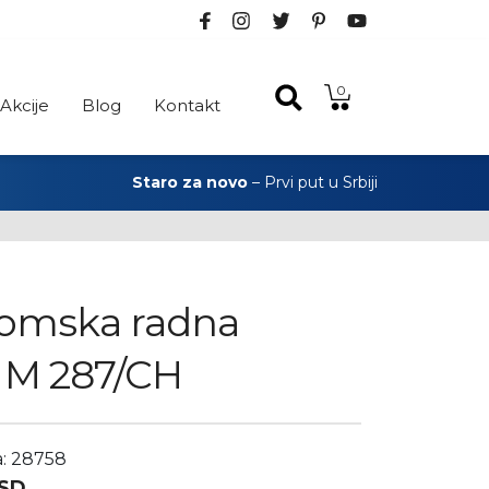
0
Akcije
Blog
Kontakt
Staro za novo
– Prvi put u Srbiji
omska radna
a M 287/CH
a: 28758
SD