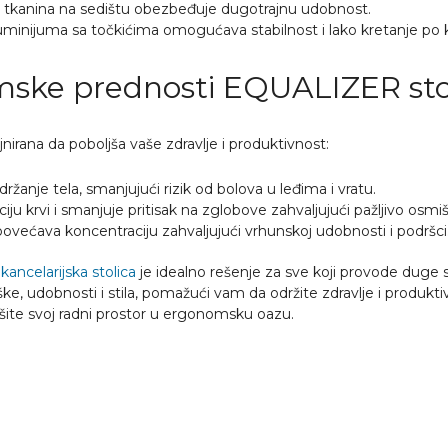
va tkanina na sedištu obezbeđuje dugotrajnu udobnost.
uminijuma sa točkićima omogućava stabilnost i lako kretanje po ka
ske prednosti EQUALIZER sto
ajnirana da poboljša vaše zdravlje i produktivnost:
držanje tela, smanjujući rizik od bolova u leđima i vratu.
ciju krvi i smanjuje pritisak na zglobove zahvaljujući pažljivo os
ovećava koncentraciju zahvaljujući vrhunskoj udobnosti i podršci
ancelarijska stolica
je idealno rešenje za sve koji provode duge
ke, udobnosti i stila, pomažući vam da održite zdravlje i produk
išite svoj radni prostor u ergonomsku oazu.