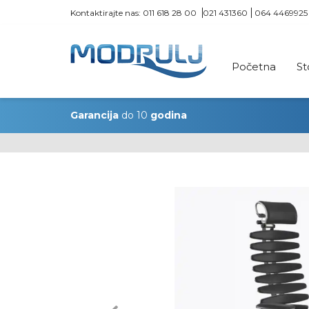
Kontaktirajte nas:
011 618 28 00
021 431360
064 4469925
Početna
St
Garancija
do 10
godina