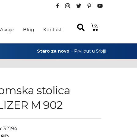
0
Akcije
Blog
Kontakt
Staro za novo
– Prvi put u Srbiji
omska stolica
IZER M 902
a: 32194
RSD