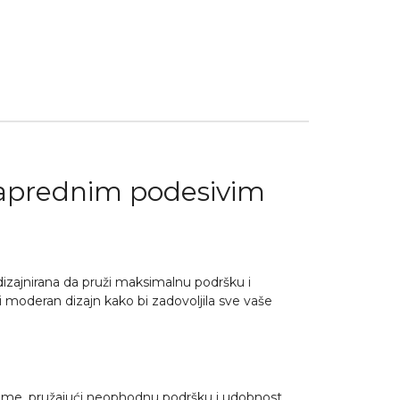
naprednim podesivim
zajnirana da pruži maksimalnu podršku i
moderan dizajn kako bi zadovoljila sve vaše
ičme, pružajući neophodnu podršku i udobnost.