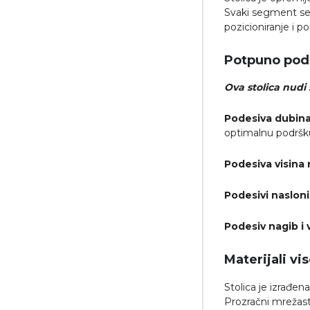
Svaki segment se 
pozicioniranje i p
Potpuno pod
Ova stolica nudi 
Podesiva dubina
optimalnu podršku
Podesiva visina 
Podesivi nasloni
Podesiv nagib i v
Materijali vi
Stolica je izrađen
Prozračni mrežasti