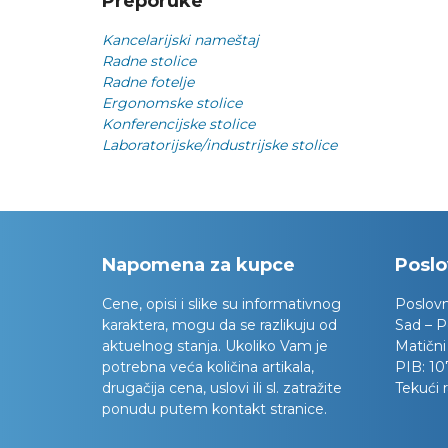
Preporuke
Kancelarijski nameštaj
Radne stolice
Radne fotelje
Ergonomske stolice
Konferencijske stolice
Laboratorijske/industrijske stolice
Napomena za kupce
Poslo
Cene, opisi i slike su informativnog
Poslov
karaktera, mogu da se razlikuju od
Sad – P
aktuelnog stanja. Ukoliko Vam je
Matični
potrebna veća količina artikala,
PIB:
10
drugačija cena, uslovi ili sl. zatražite
Tekući 
ponudu putem kontakt stranice.