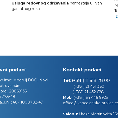
Usluga redovnog održavanja
nameštaja u i van
M
garantnog roka.
Te
Iz
vni podaci
Kontakt podaci
no ime:
Modrulj DOO, Novi
Tel
:
(+381) 11 618 28 00
etrovaradin
(+381) 21 431 360
 broj:
20869135
(+381) 21 432 628
7773548
Mob
:
(+381) 64 446 9925
račun:
340-11008782-47
office@kancelarijske-stolice.
Salon 1:
Uroša Martinovića 16/l