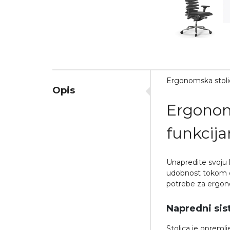
Ergonomska stoli
Opis
Ergonom
funkcij
Unapredite svoju 
udobnost tokom ce
potrebe za ergono
Napredni si
Stolica je opreml