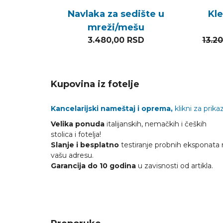
Navlaka za sedište u
Kle
mreži/mešu
3.480,00
RSD
13.2
Kupovina iz fotelje
Kancelarijski nameštaj i oprema,
klikni za prikaz
Velika ponuda
italijanskih, nemačkih i čeških
stolica i fotelja!
Slanje i besplatno
testiranje probnih eksponata 
vašu adresu.
Garancija do 10 godina
u zavisnosti od artikla.