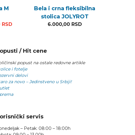
ca M
Bela i crna fleksibilna
stolica JOLYROT
SD.
na cena je bila: 15.360,00 RSD.
Trenutna cena je: 4.800,00 RSD.
0
RSD
6.000,00
RSD
opusti / Hit cene
ličinski popust na ostale redovne artikle
olice i fotelje
ezervni delovi
aro za novo – Jedinstveno u Srbiji!
utlet
prema
orisnički servis
onedeljak – Petak: 08:00 – 18:00h
ubota: 09.00 – 13.00h