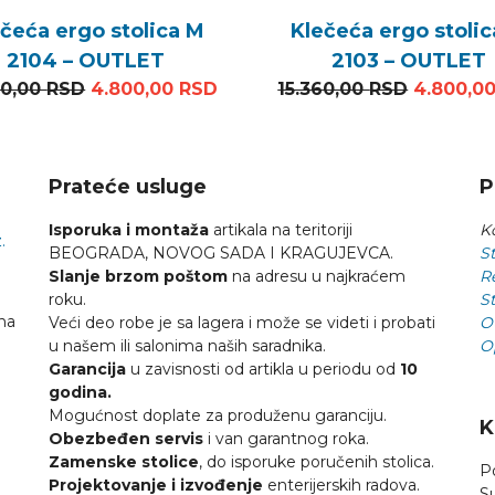
čeća ergo stolica M
Klečeća ergo stoli
2104 – OUTLET
2103 – OUTLET
Originalna cena je bila: 13.200,00 RSD.
Trenutna cena je: 4.800,00 R
Original
00,00
RSD
4.800,00
RSD
15.360,00
RSD
4.800,0
Prateće usluge
P
Isporuka i montaža
artikala na teritoriji
Ko
.
BEOGRADA, NOVOG SADA I KRAGUJEVCA.
St
Slanje brzom poštom
na adresu u najkraćem
R
roku.
St
na
Veći deo robe je sa lagera i može se videti i probati
O
u našem ili salonima naših saradnika.
O
Garancija
u zavisnosti od artikla u periodu od
10
godina.
Mogućnost doplate za produženu garanciju.
K
Obezbeđen servis
i van garantnog roka.
Zamenske stolice
, do isporuke poručenih stolica.
P
Projektovanje i izvođenje
enterijerskih radova.
S