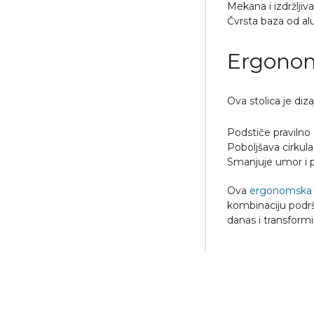
Mekana i izdržlji
Čvrsta baza od al
Ergonom
Ova stolica je diz
Podstiče pravilno 
Poboljšava cirkula
Smanjuje umor i p
Ova
ergonomska k
kombinaciju podrš
danas i transform