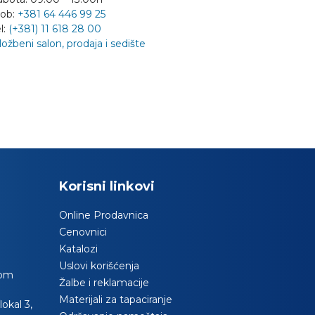
ob:
+381 64 446 99 25
l:
(+381) 11 618 28 00
ložbeni salon, prodaja i sedište
Korisni linkovi
Online Prodavnica
Cenovnici
Katalozi
Uslovi korišćenja
com
Žalbe i reklamacije
Materijali za tapaciranje
okal 3,