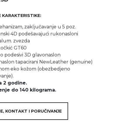
RAKTERISTIKE:
ehanizam, zaključavanje u 5 poz.
anski 4D podešavajući rukonasloni
alum. zvezda
očkić GT60
no podesivi 3D glavonaslon
 naslon tapacirani NewLeather (genuine)
anom eko kožom (obezbedjeno
anje).
a 2 godine.
nje do 140 kilograma.
E, KONTAKT I PORUČIVANJE