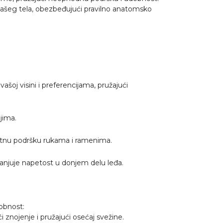
 vašeg tela, obezbeđujući pravilno anatomsko
oj visini i preferencijama, pružajući
jima.
dodatnu podršku rukama i ramenima.
anjuje napetost u donjem delu leđa.
dobnost:
 znojenje i pružajući osećaj svežine.