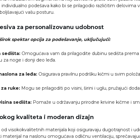
individualno podešava kako bi se prilagodio različitim delovima
oboljšavajući vašu posturu.
esiva za personalizovanu udobnost
širok spektar opcija za podešavanje, uključujući:
 sedišta:
Omogućava vam da prilagodite dubinu sedišta prema vaš
 za noge i donji deo leđa.
naslona za leđa:
Osigurava pravilnu podršku kičmi u svim položa
 za ruke:
Mogu se prilagoditi po visini, širini i uglu, pružajući 
isina sedišta:
Pomaže u održavanju prirodne krivine kičme i sm
sokog kvaliteta i moderan dizajn
a od visokokvalitetnih materijala koji osiguravaju dugotrajnost i u
 materijal na naslonu omogućava odličnu ventilaciju, sprečavajući