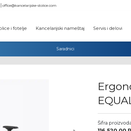
office@kancelarijske-stolice.com
olice i fotelje
Kancelarijski nameštaj
Servis i delovi
Saradnici
Ergon
EQUAL
Šifra proizvod
116.520,00