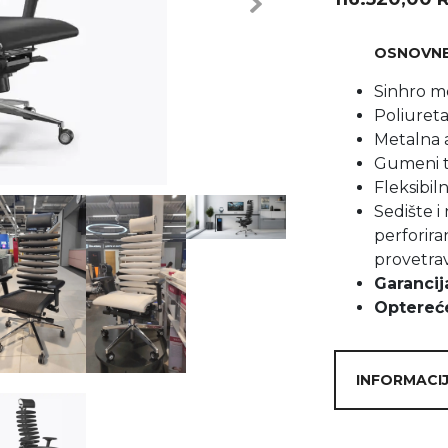
Next
OSNOVNE KA
Sinhro m
Poliuret
Metalna 
Gumeni t
Fleksibil
Sedište i
perforir
provetrav
Garancij
Optereće
INFORMACIJ