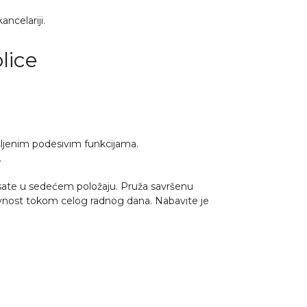
ncelariji.
lice
mišljenim podesivim funkcijama.
.
 sate u sedećem položaju. Pruža savršenu
tivnost tokom celog radnog dana. Nabavite je