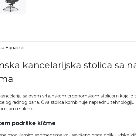
ca Equalizer
ska kancelarijska stolica sa 
ama
kancelariju sa ovom vrhunskom ergonomskom stolicom koja je di
log radnog dana. Ova stolica kombinuje naprednu tehnologiju i 
mijom i stilom.
stem podrške kičme
jena modularnim segmentima koji savršeno prate oblik ljudske k