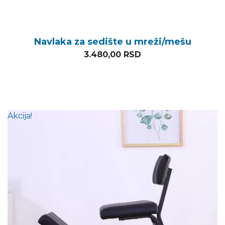
Navlaka za sedište u mreži/mešu
3.480,00
RSD
Akcija!