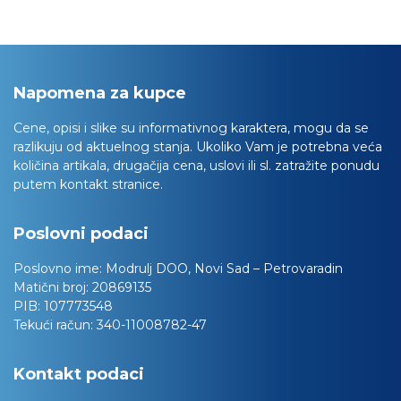
Napomena za kupce
Cene, opisi i slike su informativnog karaktera, mogu da se
razlikuju od aktuelnog stanja. Ukoliko Vam je potrebna veća
količina artikala, drugačija cena, uslovi ili sl. zatražite ponudu
putem kontakt stranice.
Poslovni podaci
Poslovno ime:
Modrulj DOO, Novi Sad – Petrovaradin
Matični broj:
20869135
PIB:
107773548
Tekući račun:
340-11008782-47
Kontakt podaci