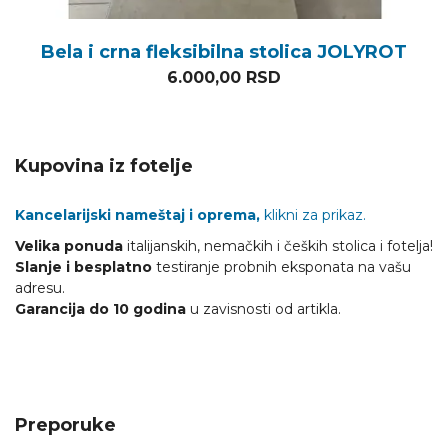
Bela i crna fleksibilna stolica JOLYROT
6.000,00
RSD
Kupovina iz fotelje
Kancelarijski nameštaj i oprema,
klikni za prikaz.
Velika ponuda
italijanskih, nemačkih i čeških stolica i fotelja!
Slanje i besplatno
testiranje probnih eksponata na vašu
adresu.
Garancija do 10 godina
u zavisnosti od artikla.
Preporuke