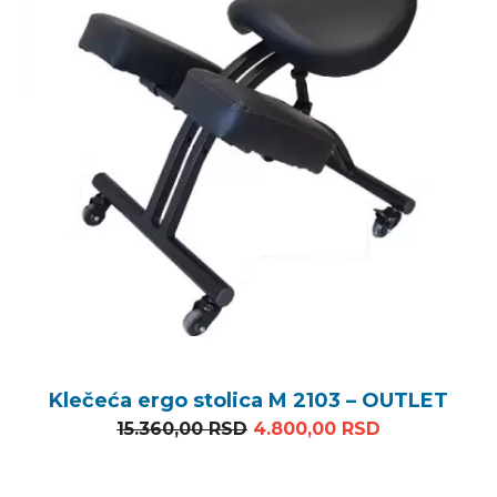
Klečeća ergo stolica M 2103 – OUTLET
Originalna cena je bila: 1
Trenutna ce
15.360,00
RSD
4.800,00
RSD