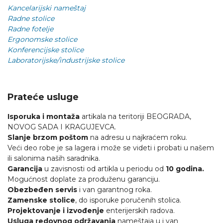
Kancelarijski nameštaj
Radne stolice
Radne fotelje
Ergonomske stolice
Konferencijske stolice
Laboratorijske/industrijske stolice
Prateće usluge
Isporuka i montaža
artikala na teritoriji BEOGRADA,
NOVOG SADA I KRAGUJEVCA.
Slanje brzom poštom
na adresu u najkraćem roku.
Veći deo robe je sa lagera i može se videti i probati u našem
ili salonima naših saradnika.
Garancija
u zavisnosti od artikla u periodu od
10 godina.
Mogućnost doplate za produženu garanciju.
Obezbeđen servis
i van garantnog roka.
Zamenske stolice
, do isporuke poručenih stolica.
Projektovanje i izvođenje
enterijerskih radova.
Usluga redovnog održavanja
nameštaja u i van