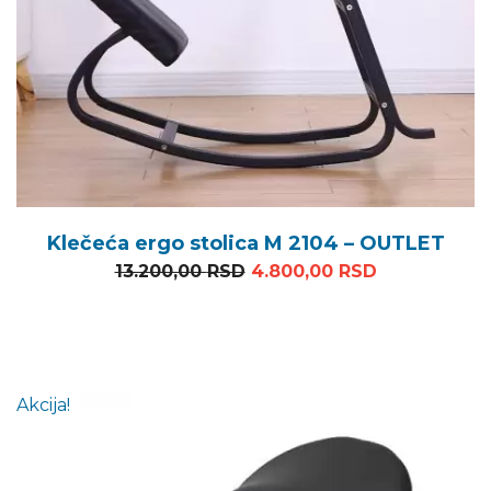
Klečeća ergo stolica M 2104 – OUTLET
Originalna cena je bila: 1
Trenutna ce
13.200,00
RSD
4.800,00
RSD
Akcija!