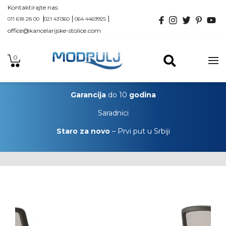
Kontaktirajte nas:
011 618 28 00
021 431360
064 4469925
office@kancelarijske-stolice.com
0
Garancija
do 10
godina
Saradnici
Staro za novo
– Prvi put u Srbiji