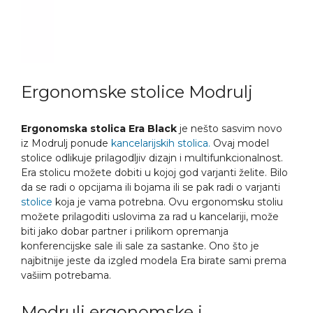
Ergonomske stolice Modrulj
Ergonomska stolica Era Black
je nešto sasvim novo
iz Modrulj ponude
kancelarijskih stolica.
Ovaj model
stolice odlikuje prilagodljiv dizajn i multifunkcionalnost.
Era stolicu možete dobiti u kojoj god varjanti želite. Bilo
da se radi o opcijama ili bojama ili se pak radi o varjanti
stolice
koja je vama potrebna. Ovu ergonomsku stoliu
možete prilagoditi uslovima za rad u kancelariji, može
biti jako dobar partner i prilikom opremanja
konferencijske sale ili sale za sastanke. Ono što je
najbitnije jeste da izgled modela Era birate sami prema
vašiim potrebama.
Modrulj ergonomske i