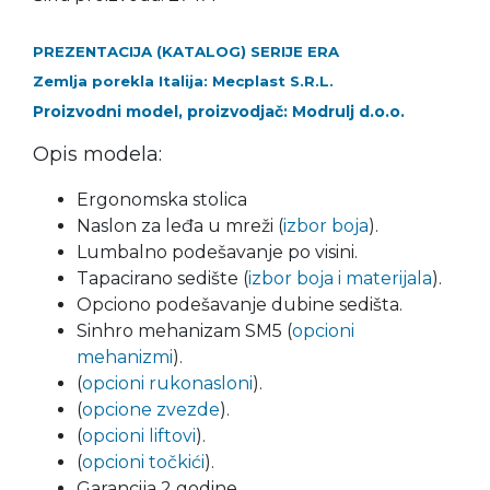
PREZENTACIJA (KATALOG) SERIJE ERA
Zemlja porekla Italija: Mecplast S.R.L.
Proizvodni model, proizvodjač: Modrulj d.o.o.
Opis modela:
Ergonomska stolica
Naslon za leđa u mreži (
izbor boja
).
Lumbalno podešavanje po visini.
Tapacirano sedište (
izbor boja i materijala
).
Opciono podešavanje dubine sedišta.
Sinhro mehanizam SM5 (
opcioni
mehanizmi
).
(
opcioni rukonasloni
).
(
opcione zvezde
).
(
opcioni liftovi
).
(
opcioni točkići
).
Garancija 2 godine.