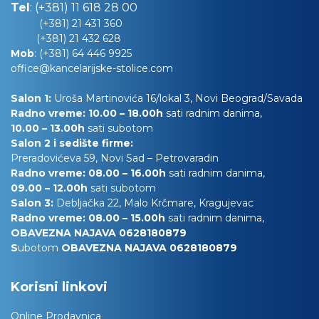
Tel
:
(+381) 11 618 28 00
(+381) 21 431 360
(+381) 21 432 628
Mob
:
(+381) 64 446 9925
office@kancelarijske-stolice.com
Salon 1:
Uroša Martinovića 16/lokal 3, Novi Beograd/Savada
Radno vreme: 10.00 – 18.00h
sati radnim danima,
10.00
– 13.00h
sati subotom
Salon 2 i sedište firme:
Preradovićeva 59, Novi Sad – Petrovaradin
Radno vreme: 08.00 – 16.00h
sati radnim danima,
09.00 – 12.00h
sati subotom
Salon 3:
Debljačka 22, Malo Krčmare, Kragujevac
Radno vreme: 08.00 – 15.00h
sati radnim danima,
OBAVEZNA NAJAVA 0628180879
S
ubotom
OBAVEZNA NAJAVA 0628180879
Korisni linkovi
Online Prodavnica