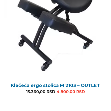
Klečeća ergo stolica M 2103 – OUTLET
Originalna cena je bila: 1
Trenutna ce
15.360,00
RSD
4.800,00
RSD