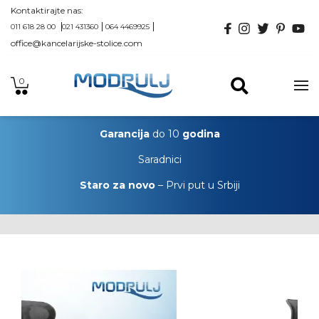
Kontaktirajte nas:
011 618 28 00
021 431360
064 4469925
office@kancelarijske-stolice.com
0
Garancija
do 10
godina
Saradnici
Staro za novo
– Prvi put u Srbiji