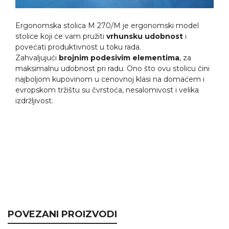
Ergonomska stolica M 270/M je ergonomski model
stolice koji će vam pružiti
vrhunsku udobnost
i
povećati produktivnost u toku rada.
Zahvaljujući
brojnim podesivim elementima
, za
maksimalnu udobnost pri radu. Ono što ovu stolicu čini
najboljom kupovinom u cenovnoj klasi na domaćem i
evropskom tržištu su čvrstoća, nesalomivost i velika
izdržljivost.
POVEZANI PROIZVODI