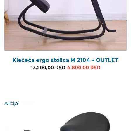
Klečeća ergo stolica M 2104 – OUTLET
Originalna cena je bila: 1
Trenutna ce
13.200,00
RSD
4.800,00
RSD
Akcija!