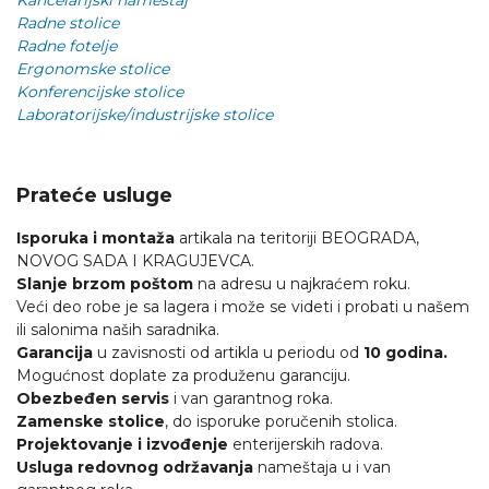
Kancelarijski nameštaj
Radne stolice
Radne fotelje
Ergonomske stolice
Konferencijske stolice
Laboratorijske/industrijske stolice
Prateće usluge
Isporuka i montaža
artikala na teritoriji BEOGRADA,
NOVOG SADA I KRAGUJEVCA.
Slanje brzom poštom
na adresu u najkraćem roku.
Veći deo robe je sa lagera i može se videti i probati u našem
ili salonima naših saradnika.
Garancija
u zavisnosti od artikla u periodu od
10 godina.
Mogućnost doplate za produženu garanciju.
Obezbeđen servis
i van garantnog roka.
Zamenske stolice
, do isporuke poručenih stolica.
Projektovanje i izvođenje
enterijerskih radova.
Usluga redovnog održavanja
nameštaja u i van