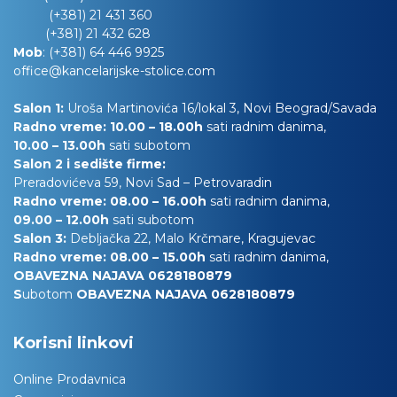
(+381) 21 431 360
(+381) 21 432 628
Mob
:
(+381) 64 446 9925
office@kancelarijske-stolice.com
Salon 1:
Uroša Martinovića 16/lokal 3, Novi Beograd/Savada
Radno vreme: 10.00 – 18.00h
sati radnim danima,
10.00
– 13.00h
sati subotom
Salon 2 i sedište firme:
Preradovićeva 59, Novi Sad – Petrovaradin
Radno vreme: 08.00 – 16.00h
sati radnim danima,
09.00 – 12.00h
sati subotom
Salon 3:
Debljačka 22, Malo Krčmare, Kragujevac
Radno vreme: 08.00 – 15.00h
sati radnim danima,
OBAVEZNA NAJAVA 0628180879
S
ubotom
OBAVEZNA NAJAVA 0628180879
Korisni linkovi
Online Prodavnica