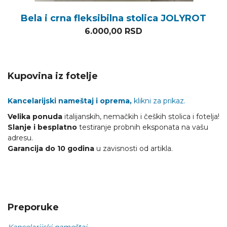
Bela i crna fleksibilna stolica JOLYROT
6.000,00
RSD
Kupovina iz fotelje
Kancelarijski nameštaj i oprema,
klikni za prikaz.
Velika ponuda
italijanskih, nemačkih i čeških stolica i fotelja!
Slanje i besplatno
testiranje probnih eksponata na vašu
adresu.
Garancija do 10 godina
u zavisnosti od artikla.
Preporuke