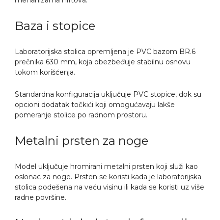
mehanizama i liftova.
Baza i stopice
Laboratorijska stolica opremljena je PVC bazom BR.6
prečnika 630 mm, koja obezbeđuje stabilnu osnovu
tokom korišćenja.
Standardna konfiguracija uključuje PVC stopice, dok su
opcioni dodatak točkići koji omogućavaju lakše
pomeranje stolice po radnom prostoru.
Metalni prsten za noge
Model uključuje hromirani metalni prsten koji služi kao
oslonac za noge. Prsten se koristi kada je laboratorijska
stolica podešena na veću visinu ili kada se koristi uz više
radne površine.