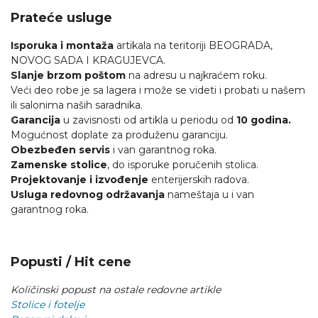
Prateće usluge
Isporuka i montaža
artikala na teritoriji BEOGRADA,
NOVOG SADA I KRAGUJEVCA.
Slanje brzom poštom
na adresu u najkraćem roku.
Veći deo robe je sa lagera i može se videti i probati u našem
ili salonima naših saradnika.
Garancija
u zavisnosti od artikla u periodu od
10 godina.
Mogućnost doplate za produženu garanciju.
Obezbeđen servis
i van garantnog roka.
Zamenske stolice
, do isporuke poručenih stolica.
Projektovanje i izvođenje
enterijerskih radova.
Usluga redovnog održavanja
nameštaja u i van
garantnog roka.
Popusti / Hit cene
Količinski popust na ostale redovne artikle
Stolice i fotelje