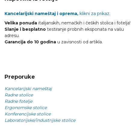
Kancelarijski nameštaj i oprema,
klikni za prikaz.
Velika ponuda
italijanskih, nemačkih i čeških stolica i fotelja!
Slanje i besplatno
testiranje probnih eksponata na vašu
adresu.
Garancija do 10 godina
u zavisnosti od artikla.
Preporuke
Kancelarijski nameštaj
Radne stolice
Radne fotelje
Ergonomske stolice
Konferencijske stolice
Laboratorijske/industrijske stolice