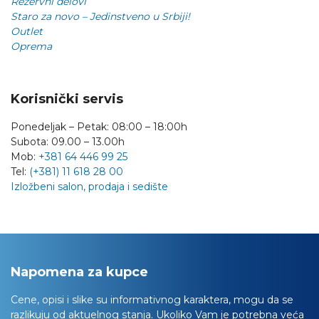
Rezervni delovi
Staro za novo – Jedinstveno u Srbiji!
Outlet
Oprema
Korisnički servis
Ponedeljak – Petak: 08:00 – 18:00h
Subota: 09.00 – 13.00h
Mob:
+381 64 446 99 25
Tel:
(+381) 11 618 28 00
Izložbeni salon, prodaja i sedište
Napomena za kupce
Cene, opisi i slike su informativnog karaktera, mogu da se
razlikuju od aktuelnog stanja. Ukoliko Vam je potrebna veća