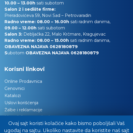
10.00
– 13.00h
sati subotom
Salon 2 i sedište firme:
Preradovićeva 59, Novi Sad – Petrovaradin
Radno vreme: 08.00 – 16.00h
sati radnim danima,
09.00 – 12.00h
sati subotom
Salon 3:
Debljačka 22, Malo Krčmare, Kragujevac
Radno vreme: 08.00 – 15.00h
sati radnim danima,
OBAVEZNA NAJAVA 0628180879
S
ubotom
OBAVEZNA NAJAVA 0628180879
Korisni linkovi
Online Prodavnica
Cenovnici
Katalozi
Uslovi korišćenja
Žalbe i reklamacije
Materijali za tapaciranje
Ovaj sajt koristi kolačiće kako bismo poboljšali Vaš
Održavanje nameštaja
ugođaj na sajtu. Ukoliko nastavite da koristite naš sajt
Važna obaveštenja