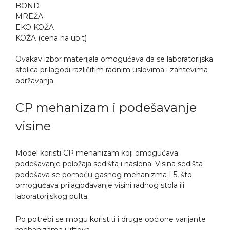
BOND
MREŽA
EKO KOŽA
KOŽA (cena na upit)
Ovakav izbor materijala omogućava da se laboratorijska
stolica prilagodi različitim radnim uslovima i zahtevima
održavanja.
CP mehanizam i podešavanje
visine
Model koristi CP mehanizam koji omogućava
podešavanje položaja sedišta i naslona. Visina sedišta
podešava se pomoću gasnog mehanizma L5, što
omogućava prilagođavanje visini radnog stola ili
laboratorijskog pulta.
Po potrebi se mogu koristiti i druge opcione varijante