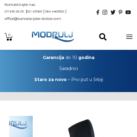
Kontaktirajte nas:
011 618 28 00
021 431360
064 4469925
office@kancelarijske-stolice.com
0
Garancija
do 10
godina
Saradnici
Staro za novo
– Prvi put u Srbiji