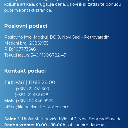
količina artikala, drugačija cena, uslovi ili sl. zatražite ponudu
putem kontakt stranice.
Poslovni podaci
Poslovno ime:
Modrulj DOO, Novi Sad – Petrovaradin
Matični broj:
20869135
PIB:
107773548
Tekući račun:
340-11008782-47
Kontakt podaci
Tel
:
(+381) 11 618 28 00
(+381) 21 431 360
(+381) 21 432 628
Mob
:
(+381) 64 446 9925
office@kancelarijske-stolice.com
Salon 1:
Uroša Martinovića 16/lokal 3, Novi Beograd/Savada
Radno vreme: 10.00 – 18.00h
sati radnim danima,