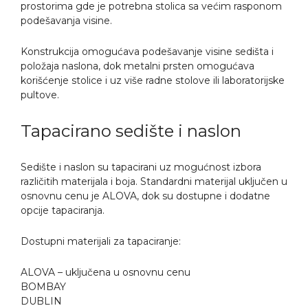
prostorima gde je potrebna stolica sa većim rasponom
podešavanja visine.
Konstrukcija omogućava podešavanje visine sedišta i
položaja naslona, dok metalni prsten omogućava
korišćenje stolice i uz više radne stolove ili laboratorijske
pultove.
Tapacirano sedište i naslon
Sedište i naslon su tapacirani uz mogućnost izbora
različitih materijala i boja. Standardni materijal uključen u
osnovnu cenu je ALOVA, dok su dostupne i dodatne
opcije tapaciranja.
Dostupni materijali za tapaciranje:
ALOVA – uključena u osnovnu cenu
BOMBAY
DUBLIN