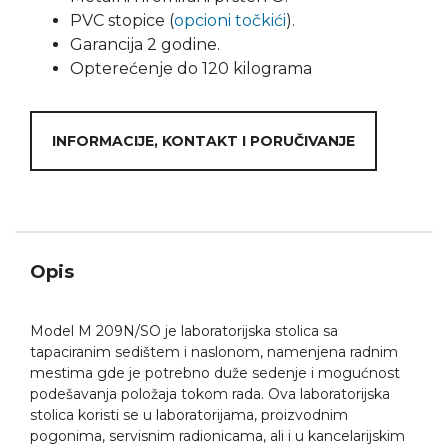
PVC stopice (
opcioni točkići
).
Garancija 2 godine.
Opterećenje do 120 kilograma
INFORMACIJE, KONTAKT I PORUČIVANJE
Opis
Model M 209N/SO je laboratorijska stolica sa
tapaciranim sedištem i naslonom, namenjena radnim
mestima gde je potrebno duže sedenje i mogućnost
podešavanja položaja tokom rada. Ova laboratorijska
stolica koristi se u laboratorijama, proizvodnim
pogonima, servisnim radionicama, ali i u kancelarijskim