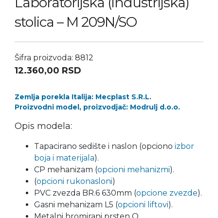
Laboratorijska (industrijska)
stolica – M 209N/SO
Šifra proizvoda: 8812
12.360,00
RSD
Zemlja porekla Italija: Mecplast S.R.L.
Proizvodni model, proizvodjač: Modrulj d.o.o.
Opis modela:
Tapacirano sedište i naslon (opciono
izbor
boja i materijala
).
CP mehanizam (
opcioni mehanizmi
).
(
opcioni rukonasloni
)
PVC zvezda BR.6 630mm (
opcione zvezde
).
Gasni mehanizam L5 (
opcioni liftovi
).
Metalni hromirani prsten O.