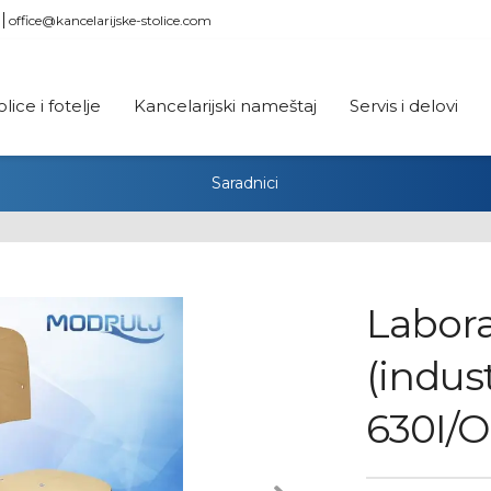
office@kancelarijske-stolice.com
olice i fotelje
Kancelarijski nameštaj
Servis i delovi
Saradnici
Labora
(indust
630I/