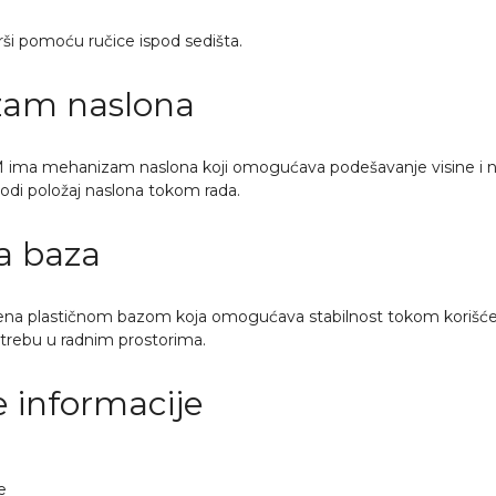
ši pomoću ručice ispod sedišta.
am naslona
ima mehanizam naslona koji omogućava podešavanje visine i n
godi položaj naslona tokom rada.
a baza
jena plastičnom bazom koja omogućava stabilnost tokom korišćen
rebu u radnim prostorima.
 informacije
e