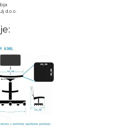
bija
j d.o.o.
je: