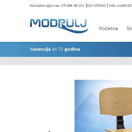
Kontaktirajte nas:
011 618 28 00
021 431360
064 4469925
Početna
St
Garancija
do 10
godina