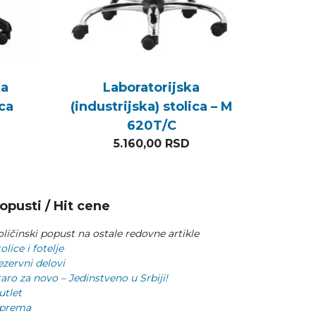
ka
Laboratorijska
ica
(industrijska) stolica – M
620T/C
5.160,00
RSD
opusti / Hit cene
ličinski popust na ostale redovne artikle
olice i fotelje
ezervni delovi
aro za novo – Jedinstveno u Srbiji!
utlet
prema