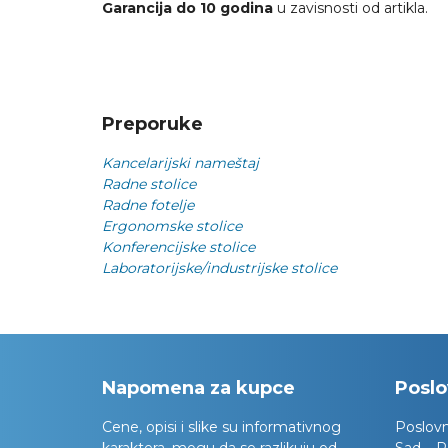
Garancija do 10 godina
u zavisnosti od artikla.
Preporuke
Kancelarijski nameštaj
Radne stolice
Radne fotelje
Ergonomske stolice
Konferencijske stolice
Laboratorijske/industrijske stolice
Napomena za kupce
Poslo
Cene, opisi i slike su informativnog
Poslov
karaktera, mogu da se razlikuju od
Sad – P