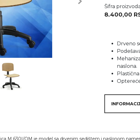
Next
Šifra proizvod
8.400,00
R
Drveno se
Podešava
Mehaniza
naslona.
Plastična
Optereće
INFORMACIJ
tolica M 630I/OM je model sa drvenim sedištem i naslonom name