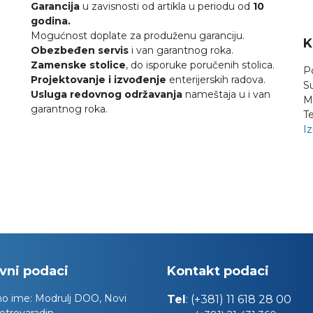
Garancija
u zavisnosti od artikla u periodu od
10
godina.
Mogućnost doplate za produženu garanciju.
K
Obezbeđen servis
i van garantnog roka.
Zamenske stolice
, do isporuke poručenih stolica.
P
Projektovanje i izvođenje
enterijerskih radova.
S
Usluga redovnog održavanja
nameštaja u i van
M
garantnog roka.
Te
Iz
vni podaci
Kontakt podaci
no ime:
Modrulj DOO, Novi
Tel
:
(+381) 11 618 28 00
etrovaradin