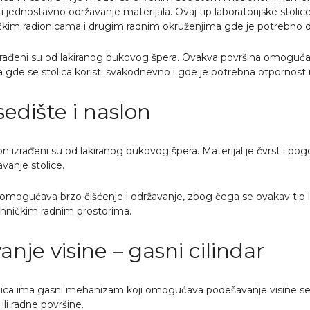
 jednostavno održavanje materijala. Ovaj tip laboratorijske stolice
čkim radionicama i drugim radnim okruženjima gde je potrebno d
izrađeni su od lakiranog bukovog špera. Ovakva površina omogućava
 gde se stolica koristi svakodnevno i gde je potrebna otpornost 
edište i naslon
on izrađeni su od lakiranog bukovog špera. Materijal je čvrst i p
vanje stolice.
omogućava brzo čišćenje i održavanje, zbog čega se ovakav tip lab
tehničkim radnim prostorima.
nje visine – gasni cilindar
olica ima gasni mehanizam koji omogućava podešavanje visine sedi
 ili radne površine.