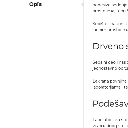
Opis
podesivo sedenje i
prostorima, tehni
Sedište i naslon 
radnim prostorima
Drveno s
Sedalni deo i nasl
jednostavno održa
Lakirana površina 
laboratorijama i 
Podešava
Laboratorijska st
visini radnog stola