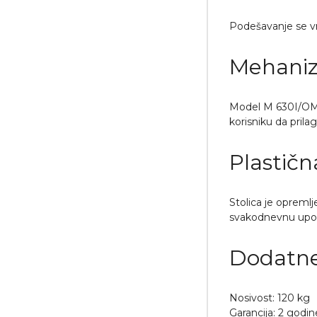
Podešavanje se vr
Mehaniz
Model M 630I/OM 
korisniku da prila
Plastičn
Stolica je opreml
svakodnevnu upot
Dodatne
Nosivost: 120 kg
Garancija: 2 godin