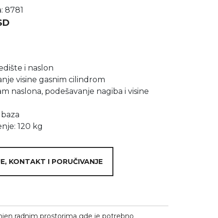
a: 8781
SD
dište i naslon
nje visine gasnim cilindrom
m naslona, podešavanje nagiba i visine
 baza
nje: 120 kg
E, KONTAKT I PORUČIVANJE
njen radnim prostorima gde je potrebno