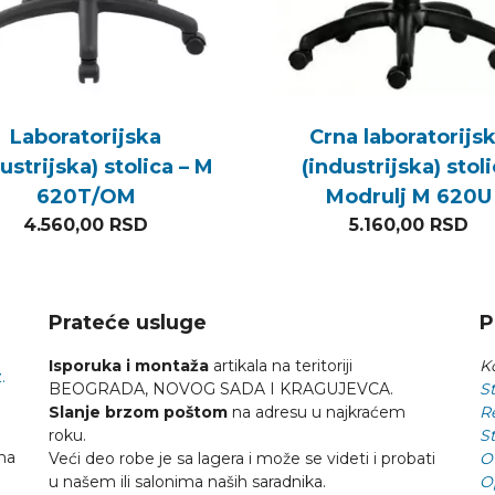
Laboratorijska
Crna laboratorijs
ustrijska) stolica – M
(industrijska) stol
620T/OM
Modrulj M 620U
4.560,00
RSD
5.160,00
RSD
Prateće usluge
P
Isporuka i montaža
artikala na teritoriji
Ko
.
BEOGRADA, NOVOG SADA I KRAGUJEVCA.
St
Slanje brzom poštom
na adresu u najkraćem
R
roku.
St
na
Veći deo robe je sa lagera i može se videti i probati
O
u našem ili salonima naših saradnika.
O