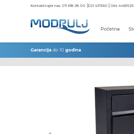
Kontaktirajte nas:
011 618 28 00
021 431360
064 4469925
Početna
St
Garancija
do 10
godina