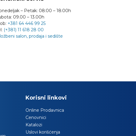
onedeljak – Petak: 08:00 – 18:00h
ubota: 09.00 – 13.00h
ob:
+381 64 446 99 25
l:
(+381) 11 618 28 00
ložbeni salon, prodaja i sedište
Korisni linkovi
Online Prodavnica
Cenovnici
Katalozi
Uslovi korišćenja
com