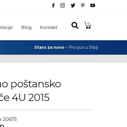
0
Akcije
Blog
Kontakt
Staro za novo
– Prvi put u Srbiji
no poštansko
če 4U 2015
a: 20675
SD