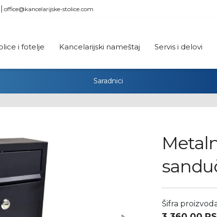
office@kancelarijske-stolice.com
olice i fotelje
Kancelarijski nameštaj
Servis i delovi
Saradnici
Metal
sandu
Šifra proizvod
3.360,00
R