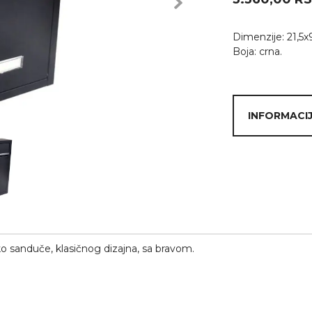
Next
Dimenzije: 21,5
Boja: crna.
INFORMACIJ
 sanduče, klasičnog dizajna, sa bravom.