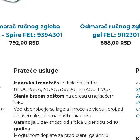
arač ručnog zgloba
Odmarač ručnog zg
 I – Spire FEL: 9394301
gel FEL: 9112301
792,00
RSD
888,00
RSD
Prateće usluge
P
Isporuka i montaža
artikala na teritoriji
Ko
.
BEOGRADA, NOVOG SADA I KRAGUJEVCA.
St
Slanje brzom poštom
na adresu u najkraćem
R
roku.
St
na
Veći deo robe je sa lagera i može se videti i probati
O
u našem ili salonima naših saradnika.
O
Garancija
u zavisnosti od artikla u periodu od
10
godina.
Mogućnost doplate za produženu garanciju.
K