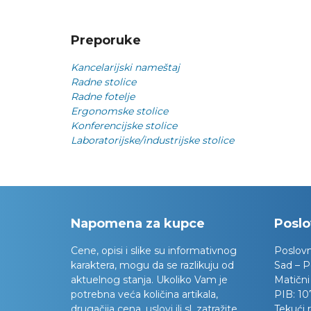
Preporuke
Kancelarijski nameštaj
Radne stolice
Radne fotelje
Ergonomske stolice
Konferencijske stolice
Laboratorijske/industrijske stolice
Napomena za kupce
Poslo
Cene, opisi i slike su informativnog
Poslov
karaktera, mogu da se razlikuju od
Sad – P
aktuelnog stanja. Ukoliko Vam je
Matični
potrebna veća količina artikala,
PIB:
10
drugačija cena, uslovi ili sl. zatražite
Tekući 