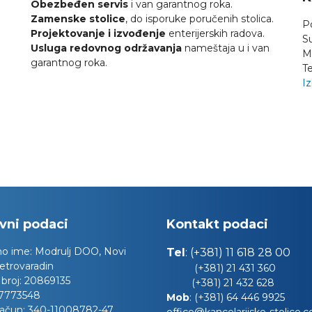
Obezbeđen servis
i van garantnog roka.
Zamenske stolice
, do isporuke poručenih stolica.
P
Projektovanje i izvođenje
enterijerskih radova.
S
Usluga redovnog održavanja
nameštaja u i van
M
garantnog roka.
Te
Iz
vni podaci
Kontakt podaci
no ime:
Modrulj DOO, Novi
Tel
:
(+381) 11 618 28 00
etrovaradin
(+381) 21 431 360
 broj:
20869135
(+381) 21 432 628
7773548
Mob
:
(+381) 64 446 9925
račun:
340-11008782-47
office@kancelarijske-stolice.