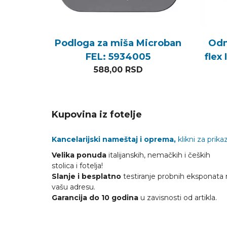
Podloga za miša Microban
Odm
FEL: 5934005
flex
588,00
RSD
Kupovina iz fotelje
Kancelarijski nameštaj i oprema,
klikni za prikaz
Velika ponuda
italijanskih, nemačkih i čeških
stolica i fotelja!
Slanje i besplatno
testiranje probnih eksponata 
vašu adresu.
Garancija do 10 godina
u zavisnosti od artikla.