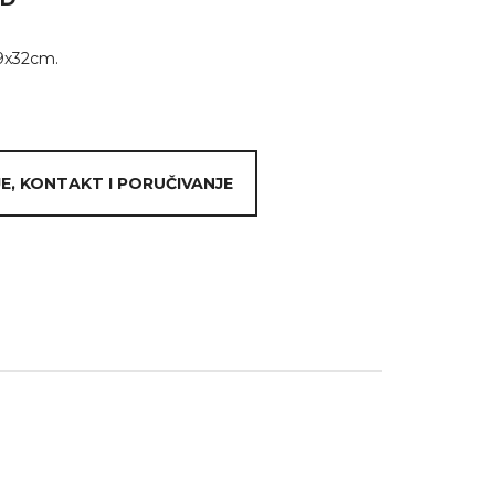
x9x32cm.
E, KONTAKT I PORUČIVANJE