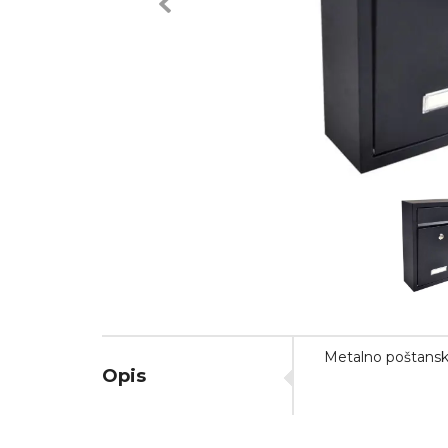
Previous
Metalno poštansko
Opis