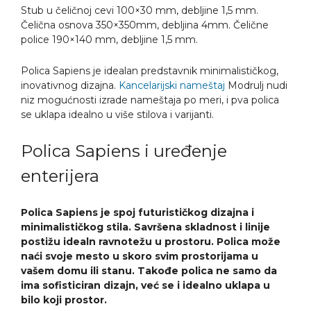
Stub u čeličnoj cevi 100×30 mm, debljine 1,5 mm.
Čelična osnova 350×350mm, debljina 4mm. Čelične
police 190×140 mm, debljine 1,5 mm.
Polica Sapiens je idealan predstavnik minimalističkog,
inovativnog dizajna.
Kancelarijski nameštaj
Modrulj nudi
niz mogućnosti izrade nameštaja po meri, i pva polica
se uklapa idealno u više stilova i varijanti.
Polica Sapiens i uređenje
enterijera
Polica Sapiens je spoj futurističkog dizajna i
minimalističkog stila. Savršena skladnost i linije
postižu idealn ravnotežu u prostoru. Polica može
naći svoje mesto u skoro svim prostorijama u
vašem domu ili stanu. Takođe polica ne samo da
ima sofisticiran dizajn, već se i idealno uklapa u
bilo koji prostor.