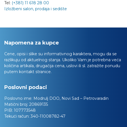
Tel:
(+381) 11 618 28 00
Izložbeni salon, prodaja i sedište
Napomena za kupce
Cene, opisi i slike su informativnog karaktera, mogu da se
razlikuju od aktuelnog stanja. Ukoliko Vam je potrebna veća
količina artikala, drugačija cena, uslovi ili sl. zatražite ponudu
putem kontakt stranice.
Poslovni podaci
Poslovno ime:
Modrulj DOO, Novi Sad – Petrovaradin
Matični broj:
20869135
PIB:
107773548
Tekući račun:
340-11008782-47