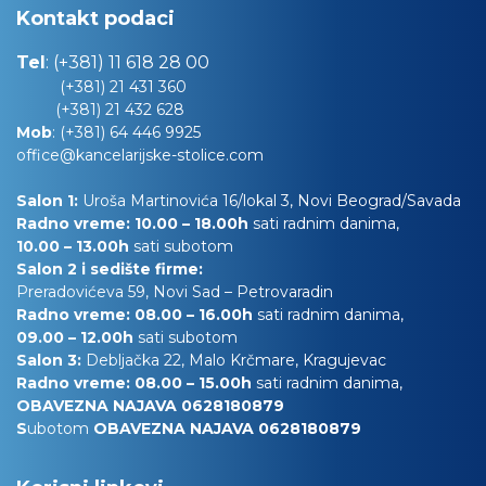
Kontakt podaci
Tel
:
(+381) 11 618 28 00
(+381) 21 431 360
(+381) 21 432 628
Mob
:
(+381) 64 446 9925
office@kancelarijske-stolice.com
Salon 1:
Uroša Martinovića 16/lokal 3, Novi Beograd/Savada
Radno vreme: 10.00 – 18.00h
sati radnim danima,
10.00
– 13.00h
sati subotom
Salon 2 i sedište firme:
Preradovićeva 59, Novi Sad – Petrovaradin
Radno vreme: 08.00 – 16.00h
sati radnim danima,
09.00 – 12.00h
sati subotom
Salon 3:
Debljačka 22, Malo Krčmare, Kragujevac
Radno vreme: 08.00 – 15.00h
sati radnim danima,
OBAVEZNA NAJAVA 0628180879
S
ubotom
OBAVEZNA NAJAVA 0628180879