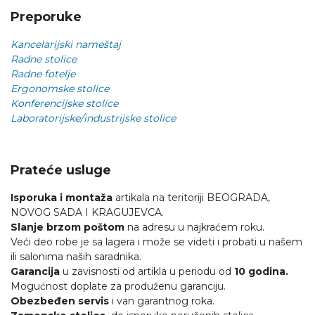
Preporuke
Kancelarijski nameštaj
Radne stolice
Radne fotelje
Ergonomske stolice
Konferencijske stolice
Laboratorijske/industrijske stolice
Prateće usluge
Isporuka i montaža
artikala na teritoriji BEOGRADA,
NOVOG SADA I KRAGUJEVCA.
Slanje brzom poštom
na adresu u najkraćem roku.
Veći deo robe je sa lagera i može se videti i probati u našem
ili salonima naših saradnika.
Garancija
u zavisnosti od artikla u periodu od
10 godina.
Mogućnost doplate za produženu garanciju.
Obezbeđen servis
i van garantnog roka.