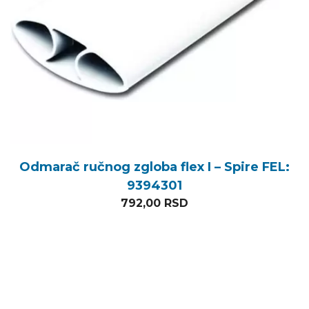
Odmarač ručnog zgloba flex I – Spire FEL:
9394301
792,00
RSD