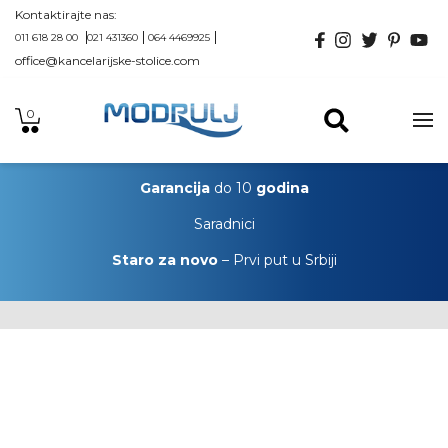
Kontaktirajte nas:
011 618 28 00
021 431360
064 4469925
office@kancelarijske-stolice.com
0
Garancija
do 10
godina
Saradnici
Staro za novo
– Prvi put u Srbiji