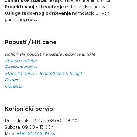
Zamenske stolice
, do isporuke poručenih stolica.
Projektovanje i izvođenje
enterijerskih radova.
Usluga redovnog održavanja
nameštaja u i van
garantnog roka.
Popusti / Hit cene
Količinski popust na ostale redovne artikle
Stolice i fotelje
Rezervni delovi
Staro za novo – Jedinstveno u Srbiji!
Outlet
Oprema
Korisnički servis
Ponedeljak – Petak: 08:00 – 18:00h
Subota: 09.00 – 13.00h
Mob:
+381 64 446 99 25