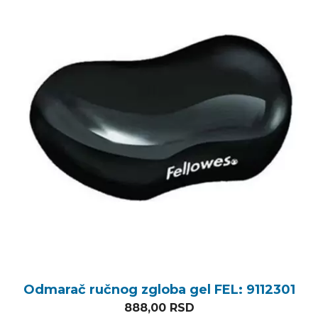
Odmarač ručnog zgloba gel FEL: 9112301
888,00
RSD