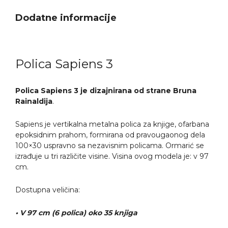
Dodatne informacije
Polica Sapiens 3
Polica Sapiens 3 je dizajnirana od strane Bruna
Rainaldija
.
Sapiens je vertikalna metalna polica za knjige, ofarbana
epoksidnim prahom, formirana od pravougaonog dela
100×30 uspravno sa nezavisnim policama. Ormarić se
izrađuje u tri različite visine. Visina ovog modela je: v 97
cm.
Dostupna veličina:
• V 97 cm (6 polica) oko 35 knjiga