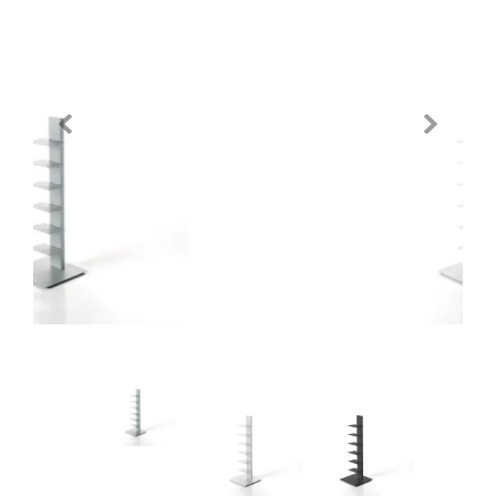
Previous
Next