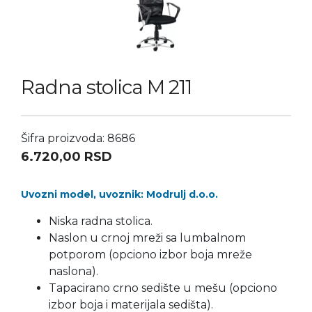
Radna stolica M 211
Šifra proizvoda: 8686
6.720,00
RSD
Uvozni model, uvoznik: Modrulj d.o.o.
Niska radna stolica.
Naslon u crnoj mreži sa lumbalnom
potporom (opciono izbor boja mreže
naslona).
Tapacirano crno sedište u mešu (opciono
izbor boja i materijala sedišta).