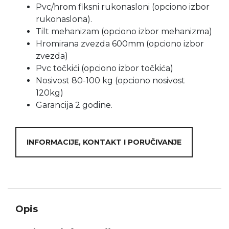
Pvc/hrom fiksni rukonasloni (opciono izbor
rukonaslona).
Tilt mehanizam (opciono izbor mehanizma)
Hromirana zvezda 600mm (opciono izbor
zvezda)
Pvc točkići (opciono izbor točkića)
Nosivost 80-100 kg (opciono nosivost
120kg)
Garancija 2 godine.
INFORMACIJE, KONTAKT I PORUČIVANJE
Opis