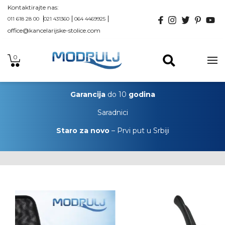
Kontaktirajte nas:
011 618 28 00
021 431360
064 4469925
office@kancelarijske-stolice.com
0
Garancija
do 10
godina
Saradnici
Staro za novo
– Prvi put u Srbiji