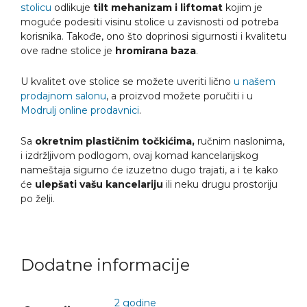
stolicu
odlikuje
tilt mehanizam i liftomat
kojim je
moguće podesiti visinu stolice u zavisnosti od potreba
korisnika. Takođe, ono što doprinosi sigurnosti i kvalitetu
ove radne stolice je
hromirana baza
.
U kvalitet ove stolice se možete uveriti lično
u našem
prodajnom salonu
, a proizvod možete poručiti i u
Modrulj online prodavnici
.
Sa
okretnim plastičnim točkićima,
ručnim naslonima,
i izdržljivom podlogom, ovaj komad kancelarijskog
nameštaja sigurno će izuzetno dugo trajati, a i te kako
će
ulepšati vašu kancelariju
ili neku drugu prostoriju
po želji.
Dodatne informacije
2 godine