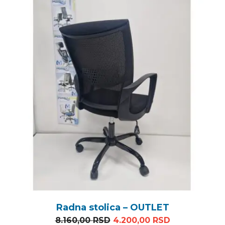
Radna stolica – OUTLET
Originalna cena je bila: 8
Trenutna cen
8.160,00
RSD
4.200,00
RSD