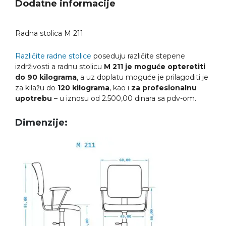
Dodatne informacije
Radna stolica M 211
Različite radne stolice
poseduju različite stepene
izdrživosti a radnu stolicu
M 211 je moguće opteretiti
do 90 kilograma
, a uz doplatu moguće je prilagoditi je
za kilažu do
120 kilograma
, kao i
za profesionalnu
upotrebu
– u iznosu od 2.500,00 dinara sa pdv-om.
D
imenzije: