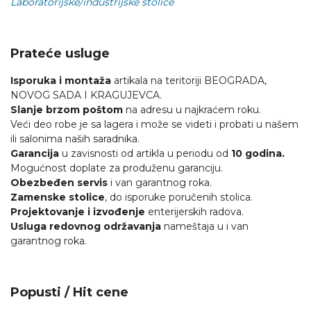
Laboratorijske/industrijske stolice
Prateće usluge
Isporuka i montaža
artikala na teritoriji BEOGRADA,
NOVOG SADA I KRAGUJEVCA.
Slanje brzom poštom
na adresu u najkraćem roku.
Veći deo robe je sa lagera i može se videti i probati u našem
ili salonima naših saradnika.
Garancija
u zavisnosti od artikla u periodu od
10 godina.
Mogućnost doplate za produženu garanciju.
Obezbeđen servis
i van garantnog roka.
Zamenske stolice
, do isporuke poručenih stolica.
Projektovanje i izvođenje
enterijerskih radova.
Usluga redovnog održavanja
nameštaja u i van
garantnog roka.
Popusti / Hit cene