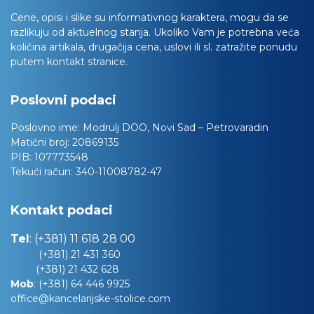
Cene, opisi i slike su informativnog karaktera, mogu da se
razlikuju od aktuelnog stanja. Ukoliko Vam je potrebna veća
količina artikala, drugačija cena, uslovi ili sl. zatražite ponudu
putem kontakt stranice.
Poslovni podaci
Poslovno ime:
Modrulj DOO, Novi Sad – Petrovaradin
Matični broj:
20869135
PIB:
107773548
Tekući račun:
340-11008782-47
Kontakt podaci
Tel
:
(+381) 11 618 28 00
(+381) 21 431 360
(+381) 21 432 628
Mob
:
(+381) 64 446 9925
office@kancelarijske-stolice.com