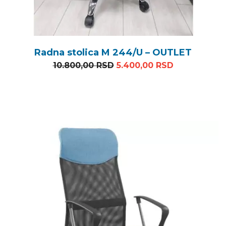
Radna stolica M 244/U – OUTLET
Originalna cena je bila: 
Trenutna ce
10.800,00
RSD
5.400,00
RSD