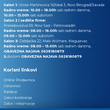
Salon 1:
Uroša Martinovića 16/lokal 3, Novi Beograd/Savada
Radno vreme: 10.00 – 18.00h
sati radnim danima,
10.00
– 13.00h
sati subotom
Salon 2 i sedište firme:
Preradovićeva 59, Novi Sad – Petrovaradin
Radno vreme: 08.00 – 16.00h
sati radnim danima,
09.00 – 12.00h
sati subotom
Salon 3:
Debljačka 22, Malo Krčmare, Kragujevac
Radno vreme: 08.00 – 15.00h
sati radnim danima,
OBAVEZNA NAJAVA 0628180879
S
ubotom
OBAVEZNA NAJAVA 0628180879
Korisni linkovi
Online Prodavnica
Cenovnici
Katalozi
Uslovi korišćenja
Žalbe i reklamacije
Materijali za tapaciranje