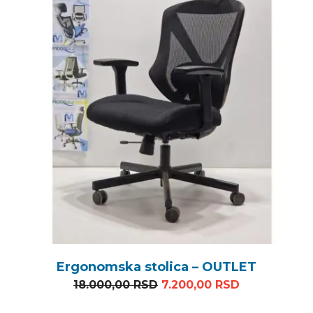
Ergonomska stolica – OUTLET
Originalna cena je bila: 
Trenutna cen
18.000,00
RSD
7.200,00
RSD