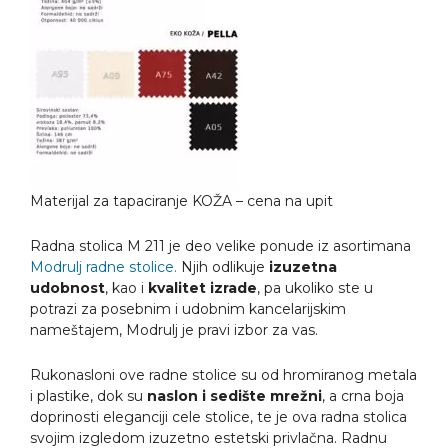
Materijal za tapaciranje KOŽA – cena na upit
Radna stolica M 211
je deo velike ponude iz asortimana
Modrulj radne stolice.
Njih odlikuje
izuzetna
udobnost
, kao i
kvalitet izrade
, pa ukoliko ste u
potrazi za posebnim i udobnim kancelarijskim
nameštajem, Modrulj je pravi izbor za vas.
Rukonasloni ove radne stolice su od hromiranog metala
i plastike, dok su
naslon i sedište mrežni
, a crna boja
doprinosti eleganciji cele stolice, te je ova radna stolica
svojim izgledom izuzetno estetski privlačna. Radnu