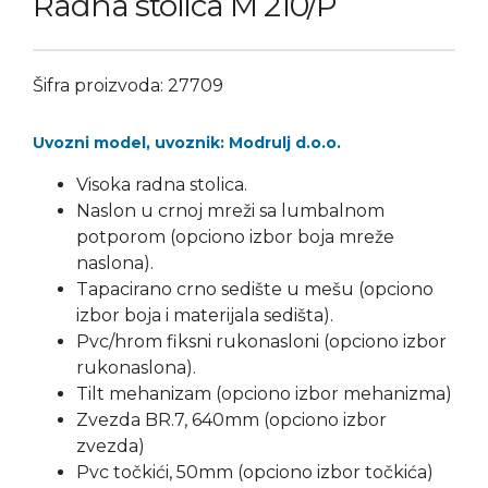
Radna stolica M 210/P
Šifra proizvoda: 27709
Uvozni model, uvoznik: Modrulj d.o.o.
Visoka radna stolica.
Naslon u crnoj mreži sa lumbalnom
potporom (opciono izbor boja mreže
naslona).
Tapacirano crno sedište u mešu (opciono
izbor boja i materijala sedišta).
Pvc/hrom fiksni rukonasloni (opciono izbor
rukonaslona).
Tilt mehanizam (opciono izbor mehanizma)
Zvezda BR.7, 640mm (opciono izbor
zvezda)
Pvc točkići, 50mm (opciono izbor točkića)