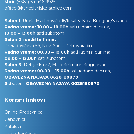
Mob
:
(+381) 64 446 9925
office@kancelarijske-stolice.com
Salon 1:
Uroša Martinovića 16/lokal 3, Novi Beograd/Savada
Radno vreme: 10.00 – 18.00h
sati radnim danima,
10.00
– 13.00h
sati subotom
Salon 2 i sedište firme:
Preradovićeva 59, Novi Sad – Petrovaradin
Radno vreme: 08.00 – 16.00h
sati radnim danima,
09.00 – 12.00h
sati subotom
Salon 3:
Debljačka 22, Malo Krčmare, Kragujevac
Radno vreme: 08.00 – 15.00h
sati radnim danima,
OBAVEZNA NAJAVA 0628180879
S
ubotom
OBAVEZNA NAJAVA 0628180879
Korisni linkovi
Online Prodavnica
Cenovnici
Katalozi
Uslovi korišćenja