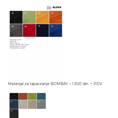
Materijal za tapaciranje BOMBAY – 1.300 din. + PDV