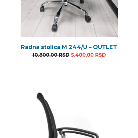
Radna stolica M 244/U – OUTLET
Originalna cena je bila: 
Trenutna ce
10.800,00
RSD
5.400,00
RSD