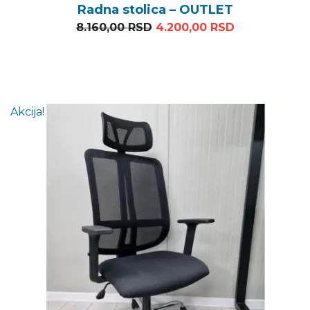
Radna stolica – OUTLET
Originalna cena je bila: 8
Trenutna cen
8.160,00
RSD
4.200,00
RSD
Akcija!