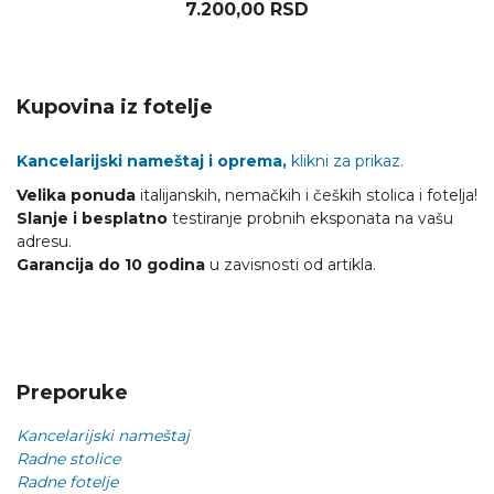
7.200,00
RSD
Kupovina iz fotelje
Kancelarijski nameštaj i oprema,
klikni za prikaz.
Velika ponuda
italijanskih, nemačkih i čeških stolica i fotelja!
Slanje i besplatno
testiranje probnih eksponata na vašu
adresu.
Garancija do 10 godina
u zavisnosti od artikla.
Preporuke
Kancelarijski nameštaj
Radne stolice
Radne fotelje