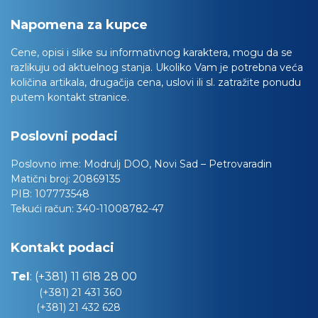
Napomena za kupce
Cene, opisi i slike su informativnog karaktera, mogu da se
razlikuju od aktuelnog stanja. Ukoliko Vam je potrebna veća
količina artikala, drugačija cena, uslovi ili sl. zatražite ponudu
putem kontakt stranice.
Poslovni podaci
Poslovno ime:
Modrulj DOO, Novi Sad – Petrovaradin
Matični broj:
20869135
PIB:
107773548
Tekući račun:
340-11008782-47
Kontakt podaci
Tel
:
(+381) 11 618 28 00
(+381) 21 431 360
(+381) 21 432 628