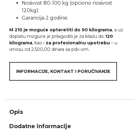
Nosivost 80-100 kg (opciono nosivost
120kg)
Garancija 2 godine.
M 210 je moguće opteretiti do 90 kilograma
, a uz
doplatu moguće je prilagoditi je za kilažu do
120
kilograma
, kao i
za profesionalnu upotrebu
– u
iznosu od 2.500,00 dinara sa pdv-om.
INFORMACIJE, KONTAKT I PORUČIVANJE
Opis
Dodatne informacije