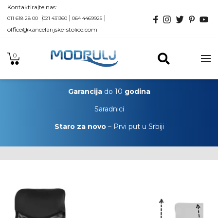
Kontaktirajte nas:
011 618 28 00
021 431360
064 4469925
office@kancelarijske-stolice.com
0
Garancija
do 10
godina
Saradnici
Staro za novo
– Prvi put u Srbiji