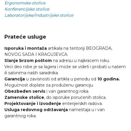
Ergonomske stolice
Konferencijske stolice
Laboratorijske/industrijske stolice
Prateće usluge
Isporuka i montaža
artikala na teritoriji BEOGRADA,
NOVOG SADA I KRAGUJEVCA.
Slanje brzom poštom
na adresu u najkraćem roku.
Veći deo robe je sa lagera i može se videti i probati u našem
ili salonima naših saradnika.
Garancija
u zavisnosti od artikla u periodu od
10 godina.
Mogućnost doplate za produženu garanciju.
Obezbeđen servis
i van garantnog roka.
Zamenske stolice
, do isporuke poručenih stolica.
Projektovanje i izvođenje
enterijerskih radova.
Usluga redovnog održavanja
nameštaja u i van
garantnog roka.