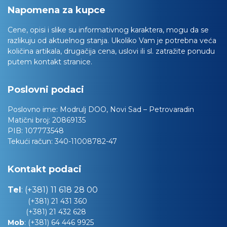
Napomena za kupce
Cene, opisi i slike su informativnog karaktera, mogu da se
razlikuju od aktuelnog stanja. Ukoliko Vam je potrebna veća
količina artikala, drugačija cena, uslovi ili sl. zatražite ponudu
putem kontakt stranice.
Poslovni podaci
Poslovno ime:
Modrulj DOO, Novi Sad – Petrovaradin
Matični broj:
20869135
PIB:
107773548
Tekući račun:
340-11008782-47
Kontakt podaci
Tel
:
(+381) 11 618 28 00
(+381) 21 431 360
(+381) 21 432 628
Mob
:
(+381) 64 446 9925