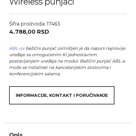
Wireless punjači
Šifra proizvoda: 17463
4.788,00
RSD
ABL-ov
bežični punjač osmišljen je da napuni najnovije
uređaje sa omogućenim KI jednostavnim
postavljanjem uređaja na modul. Bežični punjač ABL-a
može se instalirati na kancelarijskim stolovima i
konferencijskim salama.
INFORMACIJE, KONTAKT I PORUČIVANJE
Opis