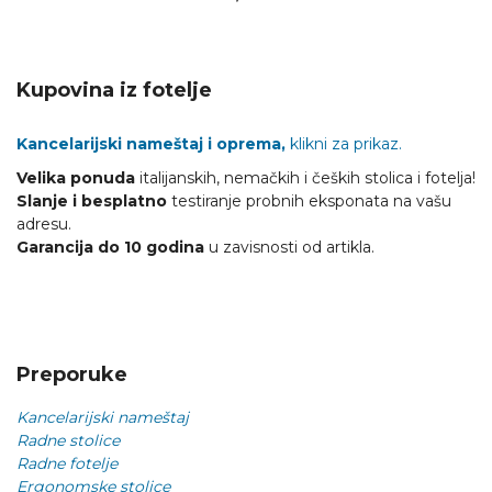
Kupovina iz fotelje
Kancelarijski nameštaj i oprema,
klikni za prikaz.
Velika ponuda
italijanskih, nemačkih i čeških stolica i fotelja!
Slanje i besplatno
testiranje probnih eksponata na vašu
adresu.
Garancija do 10 godina
u zavisnosti od artikla.
Preporuke
Kancelarijski nameštaj
Radne stolice
Radne fotelje
Ergonomske stolice