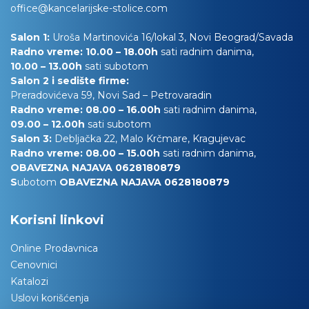
office@kancelarijske-stolice.com
Salon 1:
Uroša Martinovića 16/lokal 3, Novi Beograd/Savada
Radno vreme: 10.00 – 18.00h
sati radnim danima,
10.00
– 13.00h
sati subotom
Salon 2 i sedište firme:
Preradovićeva 59, Novi Sad – Petrovaradin
Radno vreme: 08.00 – 16.00h
sati radnim danima,
09.00 – 12.00h
sati subotom
Salon 3:
Debljačka 22, Malo Krčmare, Kragujevac
Radno vreme: 08.00 – 15.00h
sati radnim danima,
OBAVEZNA NAJAVA 0628180879
S
ubotom
OBAVEZNA NAJAVA 0628180879
Korisni linkovi
Online Prodavnica
Cenovnici
Katalozi
Uslovi korišćenja