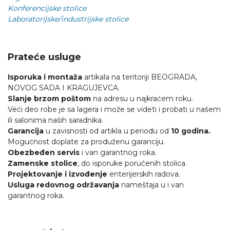
Konferencijske stolice
Laboratorijske/industrijske stolice
Prateće usluge
Isporuka i montaža
artikala na teritoriji BEOGRADA,
NOVOG SADA I KRAGUJEVCA.
Slanje brzom poštom
na adresu u najkraćem roku.
Veći deo robe je sa lagera i može se videti i probati u našem
ili salonima naših saradnika.
Garancija
u zavisnosti od artikla u periodu od
10 godina.
Mogućnost doplate za produženu garanciju.
Obezbeđen servis
i van garantnog roka.
Zamenske stolice
, do isporuke poručenih stolica.
Projektovanje i izvođenje
enterijerskih radova.
Usluga redovnog održavanja
nameštaja u i van
garantnog roka.