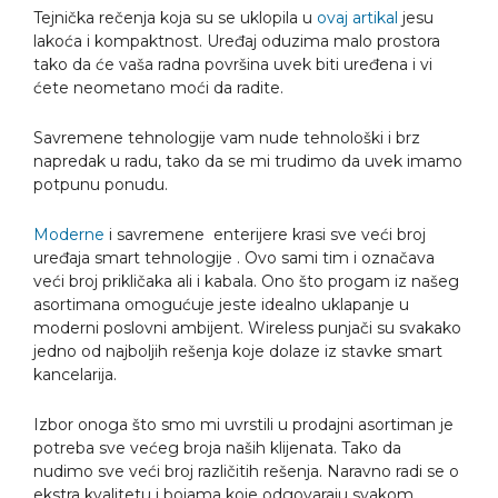
Tejnička rečenja koja su se uklopila u
ovaj artikal
jesu
lakoća i kompaktnost. Uređaj oduzima malo prostora
tako da će vaša radna površina uvek biti uređena i vi
ćete neometano moći da radite.
Savremene tehnologije vam nude tehnološki i brz
napredak u radu, tako da se mi trudimo da uvek imamo
potpunu ponudu.
Moderne
i savremene enterijere krasi sve veći broj
uređaja smart tehnologije . Ovo sami tim i označava
veći broj prikličaka ali i kabala. Ono što progam iz našeg
asortimana omogućuje jeste idealno uklapanje u
moderni poslovni ambijent. Wireless punjači su svakako
jedno od najboljih rešenja koje dolaze iz stavke smart
kancelarija.
Izbor onoga što smo mi uvrstili u prodajni asortiman je
potreba sve većeg broja naših klijenata. Tako da
nudimo sve veći broj različitih rešenja. Naravno radi se o
ekstra kvalitetu i bojama koje odgovaraju svakom