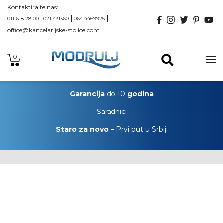
Kontaktirajte nas:
011 618 28 00
021 431360
064 4469925
office@kancelarijske-stolice.com
0
Garancija
do 10
godina
Saradnici
Staro za novo
– Prvi put u Srbiji