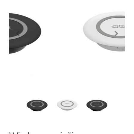
Previous
Next