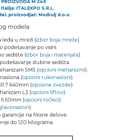
 PROIZVODA M 245
Italija: ITALEXPO S.R.L.
l, proizvodjač: Modrulj d.o.o.
og modela:
 leđa u mreži (
izbor boja mreže
).
 podešavanje po visini.
o sedište (
izbor boja i materijala
).
podešavanje dubine sedišta.
ehanizam SM5 (
opcioni mehanizmi
).
naslona (
opcioni rukonasloni
).
R.7 640mm (
opcione zvezde
).
hanizam L3 (
opcioni liftovi
).
 fi.50mm (
opcioni točkići
).
glavonaslon
).
 garancije na fiksne delove.
nje do 120 kilograma.