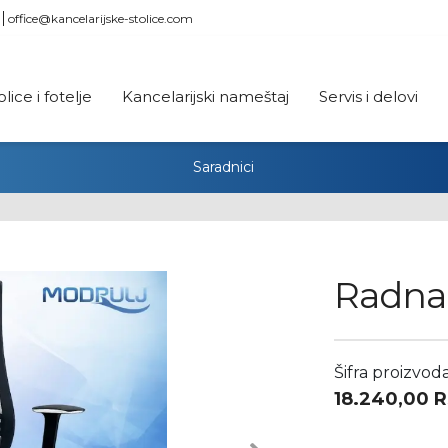
office@kancelarijske-stolice.com
olice i fotelje
Kancelarijski nameštaj
Servis i delovi
Saradnici
Radna 
Šifra proizvoda
18.240,00
R