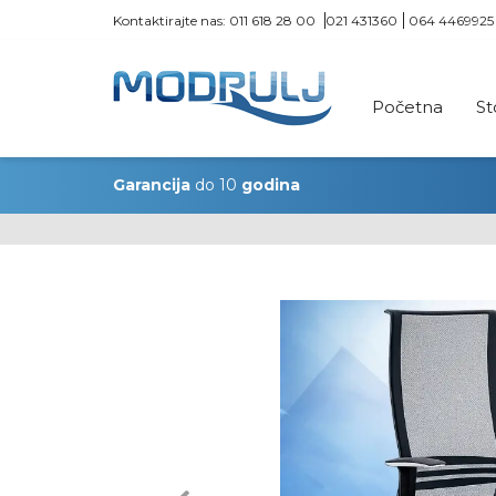
Kontaktirajte nas:
011 618 28 00
021 431360
064 4469925
Početna
St
Garancija
do 10
godina