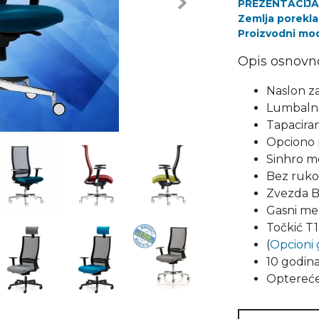
PREZENTACIJA
Next
Zemlja porekla 
Proizvodni mode
Opis osnovn
Naslon za
Lumbalno
Tapaciran
Opciono 
Sinhro m
Bez ruko
Zvezda B
Gasni me
Točkić T1
(
Opcioni 
10 godina
Optereće