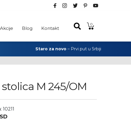
0
Akcije
Blog
Kontakt
Staro za novo
– Prvi put u Srbiji
stolica M 245/OM
: 10211
SD